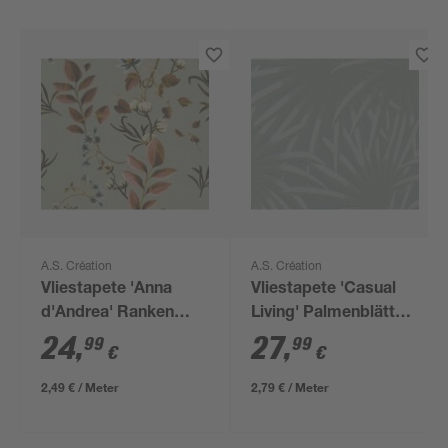
A.S. Création
A.S. Création
Vliestapete 'Anna
Vliestapete 'Casual
d'Andrea' Ranken
Living' Palmenblätter
braun 0,53 x 10,05 m
blau/grau 0,53 x 10,05
24
,
27
,
99
99
€
€
m
2,49 € / Meter
2,79 € / Meter