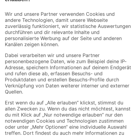
Bleib auf dem Laufenden mit unserem Newsletter
Der toom Newsletter: Keine Angebote und Aktionen mehr verpassen!
Zur Newsletter Anmeldung
Folge uns
Zahlungsarten
Versandarten
Sicher einkaufen
Jetzt die toom-App herunterladen