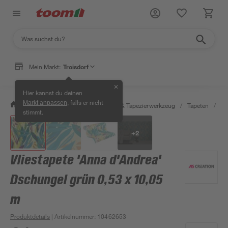
Mein Markt:
Troisdorf
✕
Hier kannst du deinen
, falls er nicht
Markt anpassen
/
Wohnen & Haushalt
/
Tapeten & Tapezierwerkzeug
/
Tapeten
/
De
stimmt.
+
2
Vliestapete 'Anna d'Andrea'
Dschungel grün 0,53 x 10,05
m
Produktdetails
| Artikelnummer
:
10462653