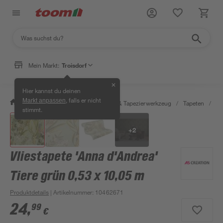
Mein Markt:
Troisdorf
✕
Hier kannst du deinen
, falls er nicht
Markt anpassen
/
Wohnen & Haushalt
/
Tapeten & Tapezierwerkzeug
/
Tapeten
/
De
stimmt.
+
2
Vliestapete 'Anna d'Andrea'
Tiere grün 0,53 x 10,05 m
Produktdetails
| Artikelnummer
:
10462671
24
,
99
€