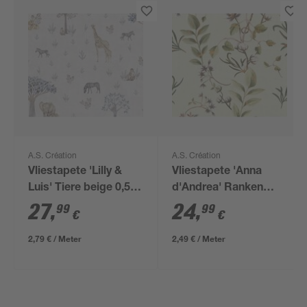
A.S. Création
A.S. Création
Vliestapete 'Lilly &
Vliestapete 'Anna
Luis' Tiere beige 0,53
d'Andrea' Ranken
x 10,05 m
grün 0,53 x 10,05 m
27
,
24
,
99
99
€
€
2,79 € / Meter
2,49 € / Meter