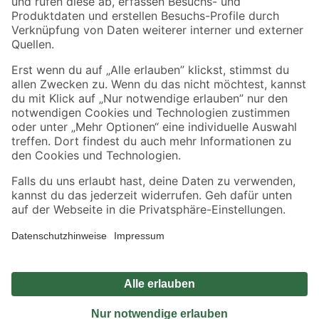
Sicher einkaufen
Jetzt die toom-App herunterladen
Alle Preisangaben in EUR inkl. gesetzl. MwSt.. Die dargestellten Angebote sind unter
Umständen nicht in allen Märkten verfügbar. Die angegebenen Verfügbarkeiten beziehen
sich auf den unter "Mein Markt" ausgewählten toom Baumarkt. Alle Angebote und
Produkte nur solange der Vorrat reicht.
*Paketversand ab 59 € versandkostenfrei, gilt nicht für Artikel mit Speditionsversand, hier
fallen zusätzliche Versandkosten an.
Datenschutz
Privatsphäre
Impressum
AGB
Nutzungsbedingungen
Widerrufsrecht
Vertrag widerrufen
Barrierefreiheit