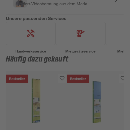
Sofort-Videoberatung aus dem Markt
Unsere passenden Services
Handwerksservice
Mietgeräteservice
Miettra
Häufig dazu gekauft
Bestseller
Bestseller