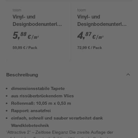
toom
toom
Vinyl- und
Vinyl- und
Designbodenunterlage
Designbodenunterlage
'Aquastop' 1,5 mm,
1 mm, 1,2 x 12,5 m, 15
5
,
4
,
88
87
€
€
/ m²
/ m²
1,2 x 8,5 m, 10,2 m² +
m²
Tape
59,99 € / Pack
72,99 € / Pack
Beschreibung
dimensionsstabile Tapete
aus rissüberbrückendem Vlies
Rollenmaß: 10,05 m x 0,53 m
Rapport: ansatzfrei
einfach, schnell und sauber verarbeitet dank
Wandklebetechnik
'Attractive 2' – Zeitlose Eleganz Die zweite Auflage der