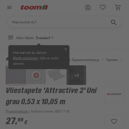
Mein Markt:
Troisdorf
✕
Hier kannst du deinen
, falls er nicht
Markt anpassen
/
Wohnen & Haushalt
/
Tapeten & Tapezierwerkzeug
/
Tapeten
/
De
stimmt.
+
3
Vliestapete 'Attractive 2' Uni
grau 0,53 x 10,05 m
Produktdetails
| Artikelnummer
:
8057118
27
,
99
€