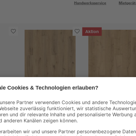
Handwerksservice
Mietgerät
Aktion
Vinylboden Eiche
Vinylboden Eiche
erlage
Skara 3,5 mm
Pasadena 3,5 mm
m, 15
15
,
15
,
99
99
€
€
/ m²
/ m²
42,05 € / Pack
42,05 € / Pack