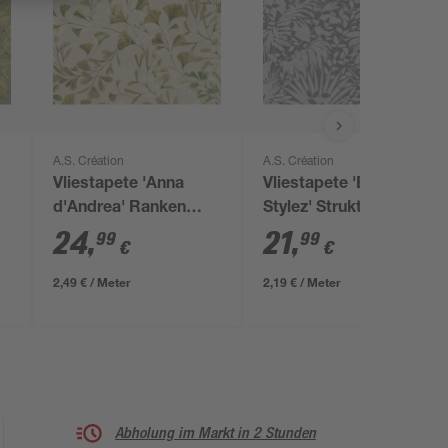
A.S. Création
A.S. Création
Vliestapete 'Anna
Vliestapete 'Battle of
d'Andrea' Ranken
Stylez' Struktur grau
beige 0,53 x 10,05 m
0,53 x 10,05 m
24
,
21
,
99
99
€
€
2,49 € / Meter
2,19 € / Meter
Abholung im Markt in 2 Stunden