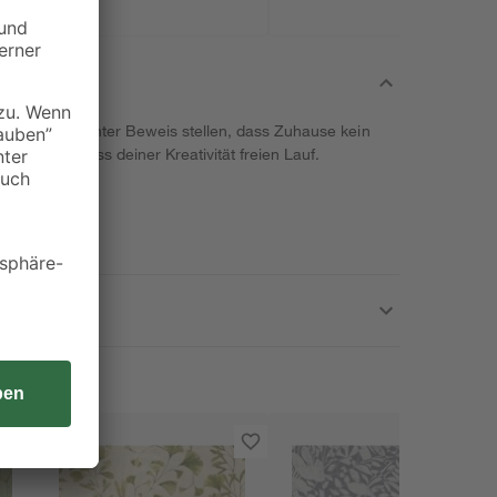
lez' kannst du unter Beweis stellen, dass Zuhause kein
ich aus und lass deiner Kreativität freien Lauf.