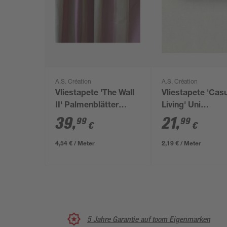
A.S. Création
A.S. Création
Vliestapete 'The Wall
Vliestapete 'Cas
II' Palmenblätter
Living' Uni
grün/rot 3-teilig 1,59 x
grau/beige/crem
39
,
21
,
99
99
€
€
2,80 m
0,53 x 10,05 m
4,54 € / Meter
2,19 € / Meter
5 Jahre Garantie auf toom Eigenmarken