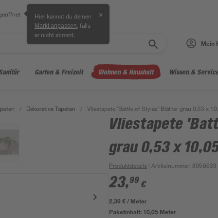
geöffnet
✕
Hier kannst du deinen
, falls
Markt anpassen
er nicht stimmt.
Mein 
Sanitär
Garten & Freizeit
Wohnen & Haushalt
Wissen & Servic
peten
/
Dekorative Tapeten
/
Vliestapete 'Battle of Stylez' Blätter grau 0,53 x 1
Vliestapete 'Batt
grau 0,53 x 10,0
Produktdetails
| Artikelnummer
:
8056639
23
,
99
€
2,39 € / Meter
Paketinhalt:
10,05 Meter