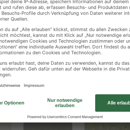
Mit der Vliestapete 'Battle of Sty
Ort, sondern ein Gefühl ist. Tobe d