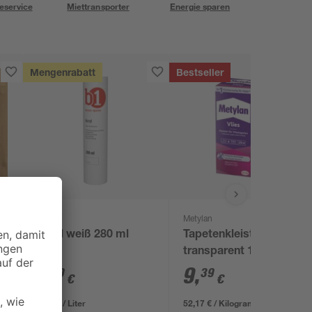
eservice
Miettransporter
Energie sparen
Mengenrabatt
Bestseller
B1
Metylan
Acryl weiß 280 ml
Tapetenkleister 'Vlies'
transparent 180 g
1
,
9
,
99
39
€
€
7,11 € / Liter
52,17 € / Kilogramm