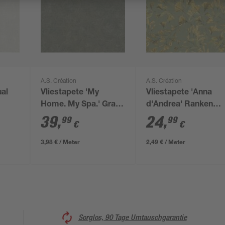
A.S. Création
A.S. Création
ual
Vliestapete 'My
Vliestapete 'Anna
Home. My Spa.' Grafik
d'Andrea' Ranken
e
goldfarben/grün 0,53
grau 0,53 x 10,05 m
39
,
24
,
99
99
€
€
x 10,05 m
3,98 € / Meter
2,49 € / Meter
Sorglos, 90 Tage Umtauschgarantie