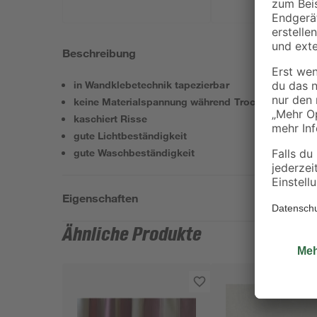
Beschreibung
in Wandklebetechnik tapezierbar
keine Materialspannung während Trocknung
kaschiert Risse
gute Lichtbeständigkeit
gute Waschbeständigkeit
Eigenschaften
Ähnliche Produkte