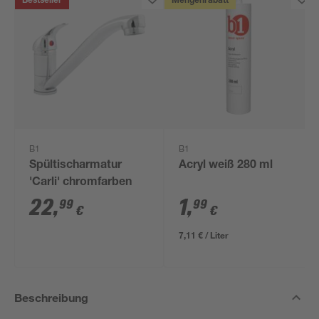
Bestseller
Mengenrabatt
B1
B1
Spültischarmatur
Acryl weiß 280 ml
'Carli' chromfarben
22
,
1
,
99
99
€
€
7,11 € / Liter
Beschreibung