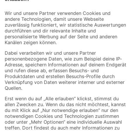
Bleib auf dem Laufenden mit unserem Newsletter
Der toom Newsletter: Keine Angebote und Aktionen mehr verpassen!
Zur Newsletter Anmeldung
Folge uns
Zahlungsarten
Versandarten
Sicher einkaufen
Jetzt die toom-App herunterladen