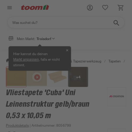
Mein Markt:
Troisdorf
✕
Hier kannst du deinen
, falls er nicht
Markt anpassen
/
Wohnen & Haushalt
/
Tapeten & Tapezierwerkzeug
/
Tapeten
/
De
stimmt.
+
4
Vliestapete 'Cuba' Uni
Leinenstruktur gelb/braun
0,53 x 10,05 m
Produktdetails
| Artikelnummer
:
8056799