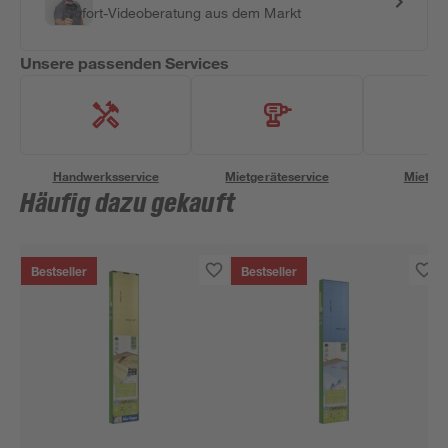
Sofort-Videoberatung aus dem Markt
Unsere passenden Services
Handwerksservice
Mietgeräteservice
Miettra
Häufig dazu gekauft
Bestseller
Bestseller