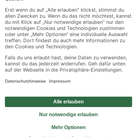
Sicher einkaufen
Jetzt die toom-App herunterladen
Alle Preisangaben in EUR inkl. gesetzl. MwSt.. Die dargestellten Angebote sind unter
Umständen nicht in allen Märkten verfügbar. Die angegebenen Verfügbarkeiten beziehen
sich auf den unter "Mein Markt" ausgewählten toom Baumarkt. Alle Angebote und
Produkte nur solange der Vorrat reicht.
*Paketversand ab 59 € versandkostenfrei, gilt nicht für Artikel mit Speditionsversand, hier
fallen zusätzliche Versandkosten an.
Datenschutz
Privatsphäre
Impressum
AGB
Nutzungsbedingungen
Widerrufsrecht
Vertrag widerrufen
Barrierefreiheit
© 2026 toom Baumarkt GmbH