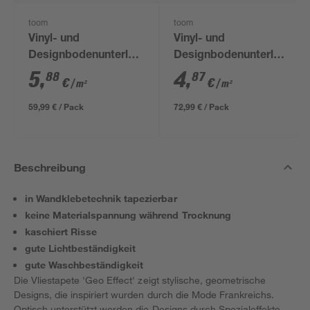
toom
toom
Vinyl- und
Vinyl- und
Designbodenunterlage
Designbodenunterlage
'Aquastop' 1,5 mm,
1 mm, 1,2 x 12,5 m, 15
5
,
4
,
88
87
€
€
/ m²
/ m²
1,2 x 8,5 m, 10,2 m² +
m²
Tape
59,99 € / Pack
72,99 € / Pack
Beschreibung
in Wandklebetechnik tapezierbar
keine Materialspannung während Trocknung
kaschiert Risse
gute Lichtbeständigkeit
gute Waschbeständigkeit
Die Vliestapete 'Geo Effect' zeigt stylische, geometrische
Designs, die inspiriert wurden durch die Mode Frankreichs.
Optisch unterstützt werden die Designs durch Spezialeffekte