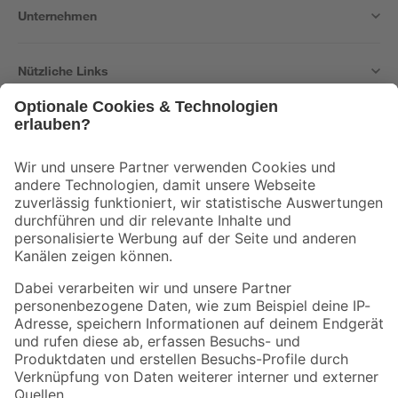
Unternehmen
Nützliche Links
Bleib auf dem Laufenden mit unserem Newsletter
Der toom Newsletter: Keine Angebote und Aktionen mehr verpassen!
Zur Newsletter Anmeldung
Folge uns
Zahlungsarten
Versandarten