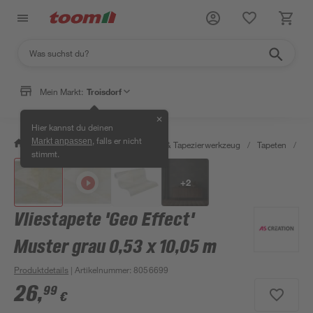
Mein Markt:
Troisdorf
✕
Hier kannst du deinen
, falls er nicht
Markt anpassen
/
Wohnen & Haushalt
/
Tapeten & Tapezierwerkzeug
/
Tapeten
/
De
stimmt.
+
2
Vliestapete 'Geo Effect'
Muster grau 0,53 x 10,05 m
Produktdetails
| Artikelnummer
:
8056699
26
,
99
€