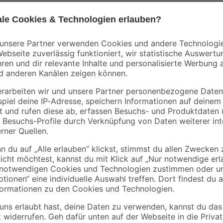
Aktion
Vinylboden Eiche
Vinylboden Eiche
erlage
Skara 3,5 mm
Pasadena 3,5 mm
m, 15
15
,
15
,
99
99
€
€
/ m²
/ m²
42,05 € / Pack
42,05 € / Pack