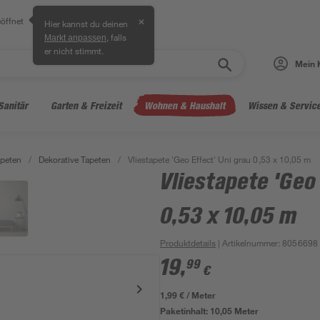
öffnet
✕
Hier kannst du deinen
, falls
Markt anpassen
er nicht stimmt.
Mein 
Sanitär
Garten & Freizeit
Wohnen & Haushalt
Wissen & Servic
peten
/
Dekorative Tapeten
/
Vliestapete 'Geo Effect' Uni grau 0,53 x 10,05 m
Vliestapete 'Geo
0,53 x 10,05 m
Produktdetails
| Artikelnummer
:
8056698
19
,
99
€
1,99 € / Meter
Paketinhalt:
10,05 Meter