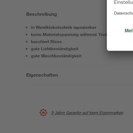
Beschreibung
in Wandklebetechnik tapezierbar
keine Materialspannung während Trocknung
kaschiert Risse
gute Lichtbeständigkeit
gute Waschbeständigkeit
Eigenschaften
5 Jahre Garantie auf toom Eigenmarken