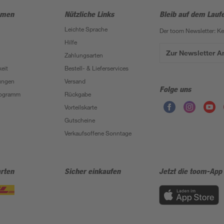
hmen
Nützliche Links
Bleib auf dem Lauf
Leichte Sprache
Der toom Newsletter: K
Hilfe
Zur Newsletter 
Zahlungsarten
eit
Bestell- & Lieferservices
ungen
Versand
Folge uns
Programm
Rückgabe
Vorteilskarte
Gutscheine
Verkaufsoffene Sonntage
rten
Sicher einkaufen
Jetzt die toom-App