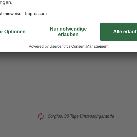
Die Vliestapete 'Geo Effect' zeigt 
durch die Mode Frankreichs. Optis
aus metallischen Tönen. Großfläch
Sorglos, 90 Tage Umtauschgarantie