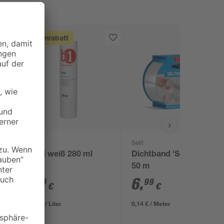
Mengenrabatt
B1
Selit
Acryl weiß 280 ml
Dichtband 'Selitstop'
50 m
1
,
6
,
99
99
€
€
7,11 € / Liter
0,14 € / Meter