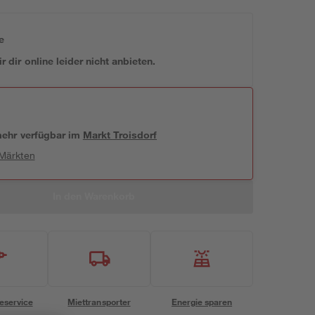
e
 dir online leider nicht anbieten.
 mehr verfügbar
im
Markt
Troisdorf
 Märkten
In den Warenkorb
eservice
Miettransporter
Energie sparen