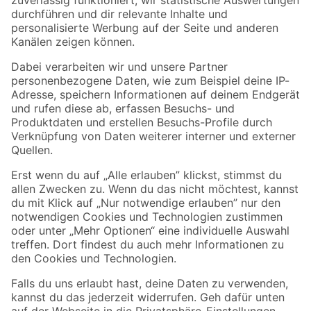
Zur Newsletter Anmeldung
Folge uns
Zahlungsarten
Versandarten
Sicher einkaufen
Jetzt die toom-App herunterladen
Alle Preisangaben in EUR inkl. gesetzl. MwSt.. Die dargestellten Angebote sind unter