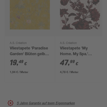
A.S. Création
A.S. Création
Vliestapete 'Paradise
Vliestapete 'My
Garden' Blüten gelb
Home. My Spa.'
10,05 x 0,53 m
Rosen rot/rosa 0,53 x
19
,
47
,
49
99
€
€
10,05 m
1,94 € / Meter
4,78 € / Meter
5 Jahre Garantie auf toom Eigenmarken