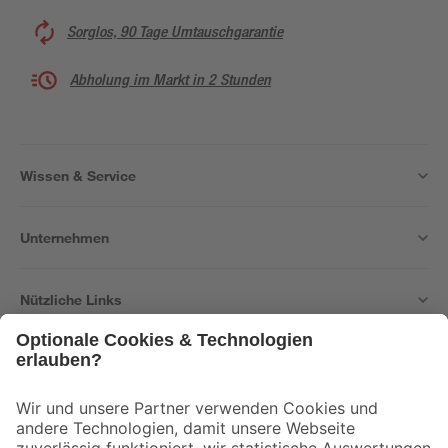
Sorglos, 90 Tage Umtauschgarantie
Abholung im Markt in 2 Stunden
Wissen & Service
Unternehmen
Nützliche Links
Bleib auf dem Laufenden mit unserem Newsletter
Der toom Newsletter: Keine Angebote und Aktionen mehr verpassen!