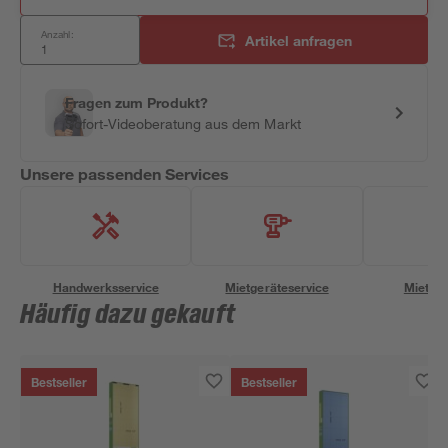
Anzahl:
Artikel anfragen
Fragen zum Produkt?
Sofort-Videoberatung aus dem Markt
Unsere passenden Services
Handwerksservice
Mietgeräteservice
Miettra
Häufig dazu gekauft
Bestseller
Bestseller