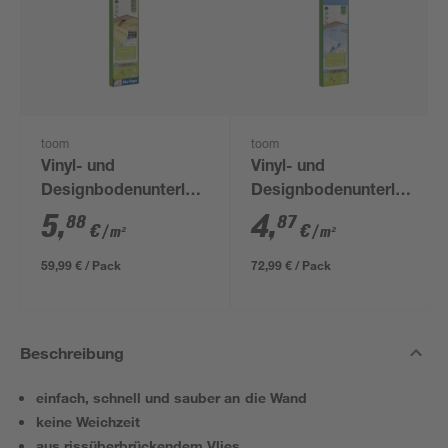
toom
toom
Vinyl- und
Vinyl- und
Designbodenunterlage
Designbodenunterlage
'Aquastop' 1,5 mm,
1 mm, 1,2 x 12,5 m, 15
5
,
4
,
88
87
€
€
/ m²
/ m²
1,2 x 8,5 m, 10,2 m² +
m²
Tape
59,99 € / Pack
72,99 € / Pack
Beschreibung
einfach, schnell und sauber an die Wand
keine Weichzeit
aus rissüberbrückendem Vlies