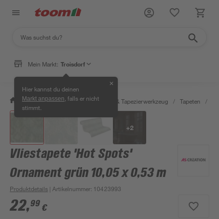
Mein Markt:
Troisdorf
✕
Hier kannst du deinen
, falls er nicht
Markt anpassen
/
Wohnen & Haushalt
/
Tapeten & Tapezierwerkzeug
/
Tapeten
/
De
stimmt.
+
2
Vliestapete 'Hot Spots'
Ornament grün 10,05 x 0,53 m
Produktdetails
| Artikelnummer
:
10423993
22
,
99
€