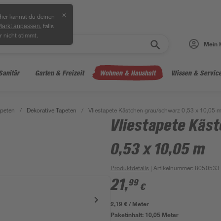
✕
ier kannst du deinen
, falls
Markt anpassen
r nicht stimmt.
Mein 
Sanitär
Garten & Freizeit
Wohnen & Haushalt
Wissen & Servic
peten
/
Dekorative Tapeten
/
Vliestapete Kästchen grau/schwarz 0,53 x 10,05 
Vliestapete Käs
0,53 x 10,05 m
Produktdetails
| Artikelnummer
:
8050533
21
,
99
€
2,19 € / Meter
Paketinhalt:
10,05 Meter