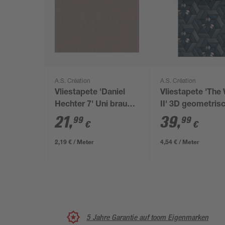
A.S. Création
A.S. Création
Vliestapete 'Daniel
Vliestapete 'The 
Hechter 7' Uni braun
II' 3D geometris
0,53 x 10,05 m
blau 3-teilig 1,59
21
,
39
,
99
99
€
€
2,80 m
2,19 € / Meter
4,54 € / Meter
5 Jahre Garantie auf toom Eigenmarken