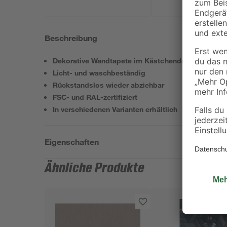
Beschreibung
Dekorative Wandtapete im Kästchendesign
Licht- und waschbeständig
Rückstandslos wieder abziehbar
FSC- und RAL-zertifiziert
In verschiedenen Varianten erhältlich
Eigenschaften
Ähnliche Produkte