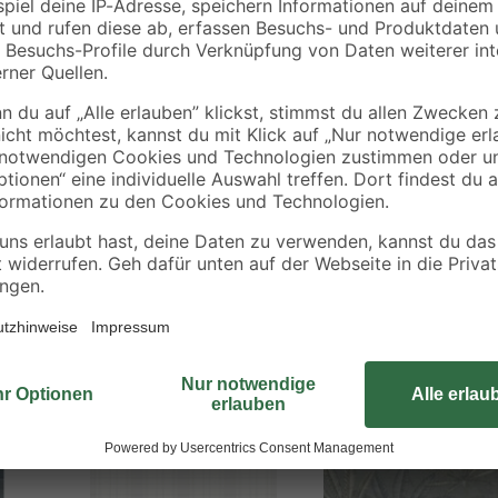
Die dekorative Vliestapete von A.
mit einem besonderen Design und i
RAL-zertifiziertem Material ist w
von der Wand abgezogen werden. D
Musterungen erhältlich – suchen S