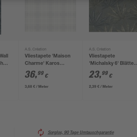
A.S. Création
A.S. Création
Wall
Vliestapete 'Maison
Vliestapete
ch
Charme' Karos
'Michalsky 6' Blätter
 x
Landhausstil
dunkelgrau 0,53 x
36
,
23
,
99
99
€
€
blau/grau 0,53 x 10,05
10,05 m
m
3,68 € / Meter
2,39 € / Meter
Sorglos, 90 Tage Umtauschgarantie