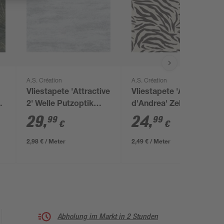
A.S. Création
A.S. Création
Vliestapete 'Attractive
Vliestapete 'Anna
2' Welle Putzoptik
d'Andrea' Zebra weiß
grau/silbern 0,53 x
0,53 x 10,05 m
29
,
24
,
99
99
€
€
10,05 m
2,98 € / Meter
2,49 € / Meter
Abholung im Markt in 2 Stunden