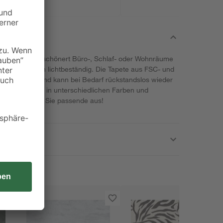
S. Création verschönert Büro-, Schlaf- oder Wohnräume
st dabei hoch lichtbeständig. Die Tapete aus FSC- und
aschbeständig und kann bei Bedarf rückstandslos wieder
ie Tapete ist in unterschiedlichen Farben und
ie sich die für Sie passende aus!