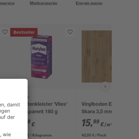
eservice
Miettransporter
Energie sparen
Bestseller
Metylan
s'
Tapetenkleister 'Vlies'
Vinylboden Eiche
transparent 180 g
Skara 3,5 mm
9
,
15
,
39
99
€
€
/ m²
52,17 € / Kilogramm
42,05 € / Pack