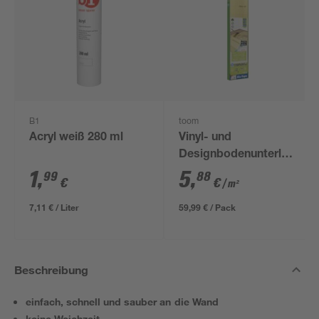
B1
toom
Acryl weiß 280 ml
Vinyl- und
Designbodenunterlage
'Aquastop' 1,5 mm,
1
,
5
,
99
88
€
€
/ m²
1,2 x 8,5 m, 10,2 m² +
Tape
7,11 € / Liter
59,99 € / Pack
Beschreibung
einfach, schnell und sauber an die Wand
keine Weichzeit