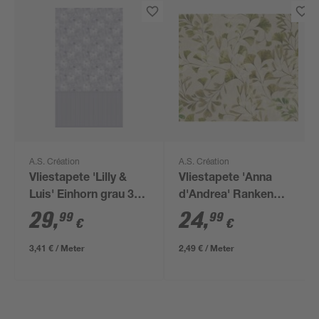
A.S. Création
A.S. Création
Vliestapete 'Lilly &
Vliestapete 'Anna
Luis' Einhorn grau 3-
d'Andrea' Ranken
teilig 1,59 x 2,8 m
beige 0,53 x 10,05 m
29
,
24
,
99
99
€
€
3,41 € / Meter
2,49 € / Meter