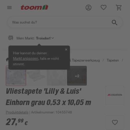
Mein Markt:
Troisdorf
✕
Hier kannst du deinen
, falls er nicht
Markt anpassen
/
Wohnen & Haushalt
/
Tapeten & Tapezierwerkzeug
/
Tapeten
/
De
stimmt.
+
2
Vliestapete 'Lilly & Luis'
Einhorn grau 0,53 x 10,05 m
Produktdetails
| Artikelnummer
:
10455748
27
,
99
€