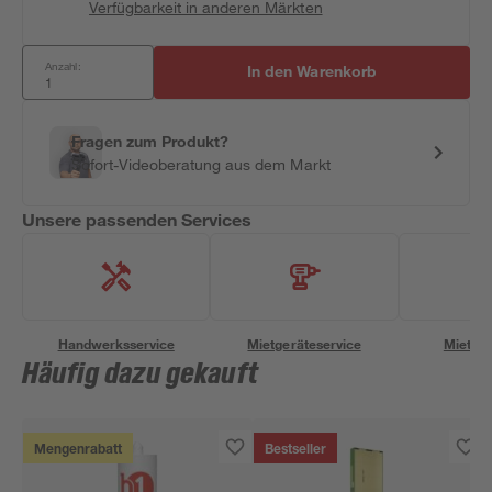
Verfügbarkeit in anderen Märkten
Anzahl:
In den Warenkorb
Fragen zum Produkt?
Sofort-Videoberatung aus dem Markt
Unsere passenden Services
Handwerksservice
Mietgeräteservice
Miettra
Häufig dazu gekauft
Mengenrabatt
Bestseller