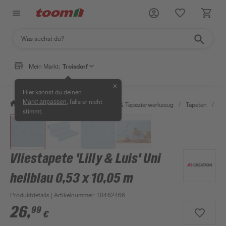
Mein Markt:
Troisdorf
✕
Hier kannst du deinen
, falls er nicht
Markt anpassen
/
Wohnen & Haushalt
/
Tapeten & Tapezierwerkzeug
/
Tapeten
/
De
stimmt.
Vliestapete 'Lilly & Luis' Uni
hellblau 0,53 x 10,05 m
Produktdetails
| Artikelnummer
:
10462466
26
,
99
€