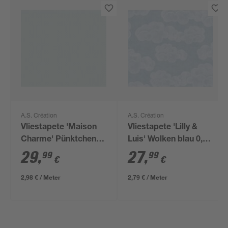
A.S. Création
A.S. Création
Vliestapete 'Maison
Vliestapete 'Lilly &
Charme' Pünktchen
Luis' Wolken blau 0,53
hellblau/weiß 0,53 x
x 10,05 m
29
,
27
,
99
99
€
€
10,05 m
2,98 € / Meter
2,79 € / Meter