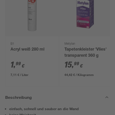
B1
Metylan
Acryl weiß 280 ml
Tapetenkleister 'Vlies'
transparent 360 g
1
,
15
,
99
99
€
€
7,11 € / Liter
44,42 € / Kilogramm
Beschreibung
einfach, schnell und sauber an die Wand
keine Weichzeit