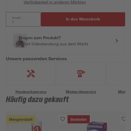
Verfügbarkeit in anderen Märkten
Anzahl:
In den Warenkorb
Fragen zum Produkt?
Sofort-Videoberatung aus dem Markt
Unsere passenden Services
Handwerksservice
Mietgeräteservice
Miettra
Häufig dazu gekauft
Mengenrabatt
Bestseller