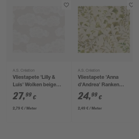
A.S. Création
A.S. Création
Vliestapete 'Lilly &
Vliestapete 'Anna
Luis' Wolken beige
d'Andrea' Ranken
0,53 x 10,05 m
beige 0,53 x 10,05 m
27
,
24
,
99
99
€
€
2,79 € / Meter
2,49 € / Meter