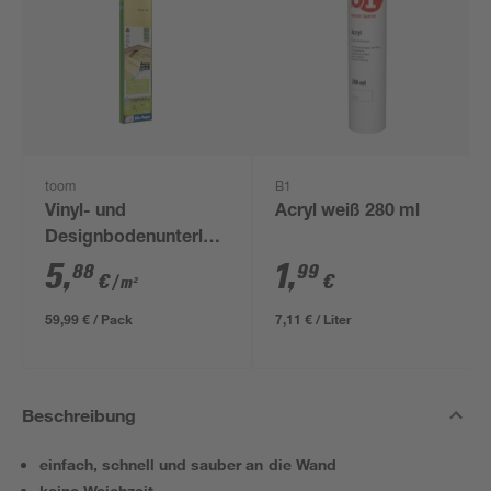
toom
B1
Vinyl- und
Acryl weiß 280 ml
Designbodenunterlage
'Aquastop' 1,5 mm,
5
,
1
,
88
99
€
€
/ m²
1,2 x 8,5 m, 10,2 m² +
Tape
59,99 € / Pack
7,11 € / Liter
Beschreibung
einfach, schnell und sauber an die Wand
keine Weichzeit