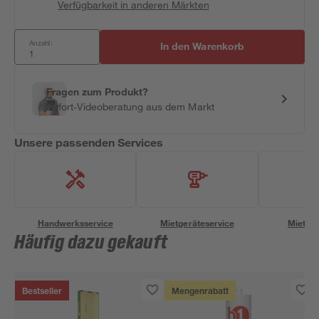
Verfügbarkeit in anderen Märkten
Anzahl:
In den Warenkorb
Fragen zum Produkt?
Sofort-Videoberatung aus dem Markt
Unsere passenden Services
Handwerksservice
Mietgeräteservice
Miettra
Häufig dazu gekauft
Bestseller
Mengenrabatt