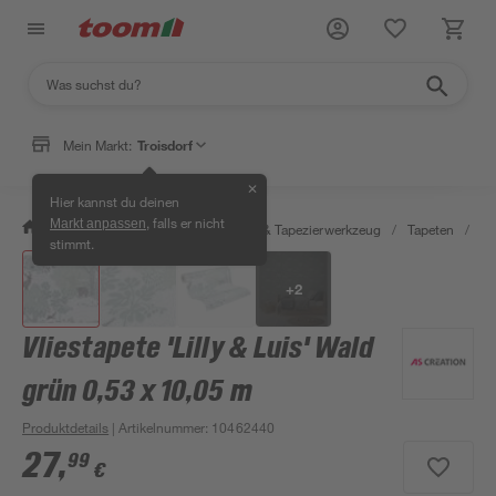
Mein Markt:
Troisdorf
✕
Hier kannst du deinen
, falls er nicht
Markt anpassen
/
Wohnen & Haushalt
/
Tapeten & Tapezierwerkzeug
/
Tapeten
/
De
stimmt.
+
2
Vliestapete 'Lilly & Luis' Wald
grün 0,53 x 10,05 m
Produktdetails
| Artikelnummer
:
10462440
27
,
99
€