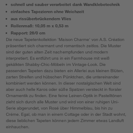
schnell und sauber verarbeitet dank Wandklebetechnik
einfaches Tapezieren ohne Weichzeit
aus rissüberbrückendem Vlies
Rollenmaß: 10,05 m x 0,53 m
Rapport: 26/0 cm
Die neue Tapetenkollektion 'Maison Charme' von A.S. Création
präsentiert sich charmant und romantisch zeitlos. Die Muster
sind der guten alten Zeit nachempfunden und modern
interpretiert. Es entführt uns in ein Farmhouse mit weiß
gekälkten Shabby-Chic-Möbeln im Vintage-Look. Die
passenden Tapeten dazu bieten ein Allerlei aus kleinen Blüten,
zarten Streifen und hübschen Pünktchen, die untereinander
kombiniert werden können. In dieser nostalgischen Welt sind
aber auch helle Karos oder süße Spatzen versteckt in floraler
Ornamentik zu finden. Eine feine Leinen-Optik in Pastelltönen
zieht sich durch alle Muster und wird von einer ruhigen Uni-
Serie abgerundet, von Rosé über Himmelblau, bis hin zu
Créme. Egal, ob man in einem Cottage oder in der Stadt wohnt,
diese lieblichen Tapeten können jedem Zimmer etwas Landluft
einhauchen.