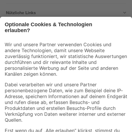
Nützliche Links
Bleib auf dem Laufenden mit unserem Newsletter
Der toom Newsletter: Keine Angebote und Aktionen mehr verpassen!
Zur Newsletter Anmeldung
Folge uns
Zahlungsarten
Versandarten
Sicher einkaufen