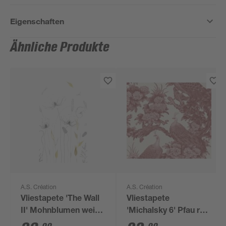
Eigenschaften
Ähnliche Produkte
A.S. Création
A.S. Création
Vliestapete 'The Wall
Vliestapete
II' Mohnblumen weiß
'Michalsky 6' Pfau rot
3-teilig 1,59 x 2,80 m
0,53 x 10,05 m