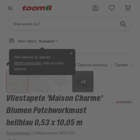
Mein Markt:
Troisdorf
✕
Hier kannst du deinen
, falls er nicht
Markt anpassen
/
Wohnen & Haushalt
/
Tapeten & Tapezierwerkzeug
/
Tapeten
/
De
stimmt.
+
2
Vliestapete 'Maison Charme'
Blumen Patchworkmust
hellblau 0,53 x 10,05 m
Produktdetails
| Artikelnummer
:
8057393