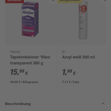
Bestseller
Mengenrabatt
Metylan
B1
Tapetenkleister 'Vlies'
Acryl weiß 280 ml
transparent 360 g
15
,
1
,
99
99
€
€
44,42 € / Kilogramm
7,11 € / Liter
Beschreibung