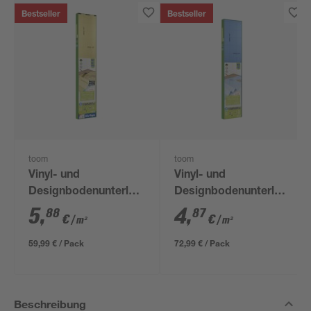
Bestseller
Bestseller
toom
toom
Vinyl- und
Vinyl- und
Designbodenunterlage
Designbodenunterlage
'Aquastop' 1,5 mm,
1 mm, 1,2 x 12,5 m, 15
5
,
4
,
88
87
€
€
/ m²
/ m²
1,2 x 8,5 m, 10,2 m² +
m²
Tape
59,99 € / Pack
72,99 € / Pack
Beschreibung