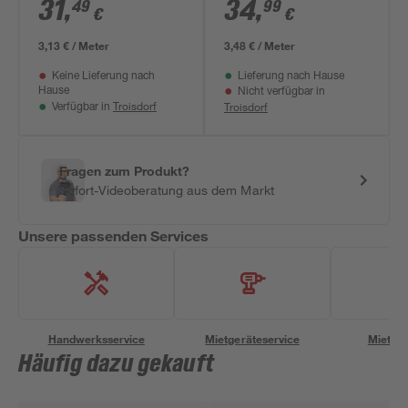
Stories Travel Styles'
beige/goldfarben
31
,
34
,
49
99
€
€
Ornament
0,53 x 10,05 m
beige/goldfarben
3,13 € / Meter
3,48 € / Meter
0,53 x 10,05 m
Keine Lieferung nach
Lieferung nach Hause
Hause
Nicht verfügbar in
Troisdorf
Troisdorf
Verfügbar in
Fragen zum Produkt?
Sofort-Videoberatung aus dem Markt
Unsere passenden Services
Handwerksservice
Mietgeräteservice
Miettra
Häufig dazu gekauft