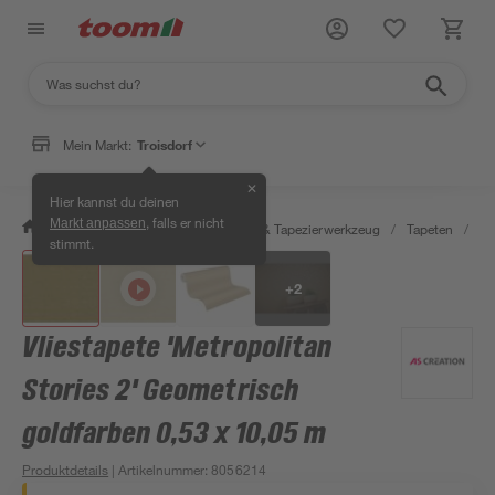
Mein Markt:
Troisdorf
✕
Hier kannst du deinen
, falls er nicht
Markt anpassen
/
Wohnen & Haushalt
/
Tapeten & Tapezierwerkzeug
/
Tapeten
/
De
stimmt.
+
2
Vliestapete 'Metropolitan
Stories 2' Geometrisch
goldfarben 0,53 x 10,05 m
Produktdetails
| Artikelnummer
:
8056214