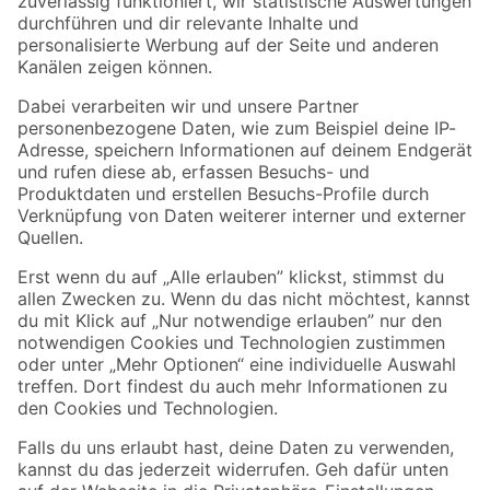
Zur Newsletter Anmeldung
Folge uns
Zahlungsarten
Versandarten
Sicher einkaufen
Jetzt die toom-App herunterladen
Alle Preisangaben in EUR inkl. gesetzl. MwSt.. Die dargestellten Angebote sind unter