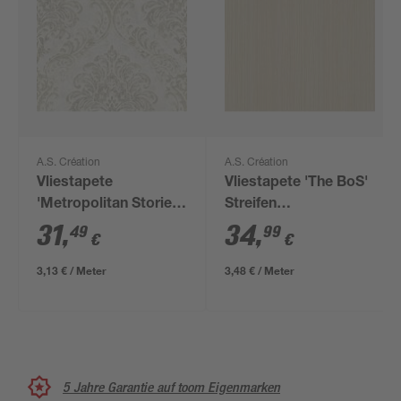
A.S. Création
A.S. Création
Vliestapete
Vliestapete 'The BoS'
'Metropolitan Stories
Streifen
Travel Styles'
beige/goldfarben 0,53
31
,
34
,
49
99
€
€
Ornament
x 10,05 m
beige/goldfarben 0,53
3,13 € / Meter
3,48 € / Meter
x 10,05 m
5 Jahre Garantie auf toom Eigenmarken