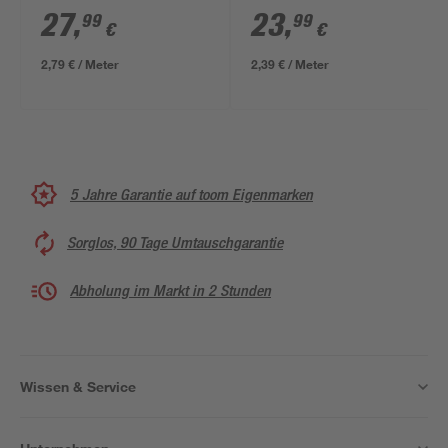
10,05 m
weiß/grau 0,53 x
27
,
23
,
99
99
€
€
10,05 m
2,79 € / Meter
2,39 € / Meter
5 Jahre Garantie auf toom Eigenmarken
Sorglos, 90 Tage Umtauschgarantie
Abholung im Markt in 2 Stunden
Wissen & Service