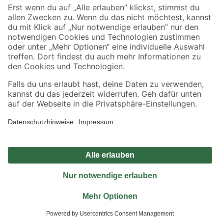
Sicher einkaufen
Jetzt die toom-App herunterladen
Alle Preisangaben in EUR inkl. gesetzl. MwSt.. Die dargestellten Angebote sind unter
Umständen nicht in allen Märkten verfügbar. Die angegebenen Verfügbarkeiten beziehen
sich auf den unter "Mein Markt" ausgewählten toom Baumarkt. Alle Angebote und
Produkte nur solange der Vorrat reicht.
*Paketversand ab 59 € versandkostenfrei, gilt nicht für Artikel mit Speditionsversand, hier
fallen zusätzliche Versandkosten an.
Datenschutz
Privatsphäre
Impressum
AGB
Nutzungsbedingungen
Widerrufsrecht
Vertrag widerrufen
Barrierefreiheit
© 2026 toom Baumarkt GmbH