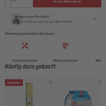
Anzahl:
In den Warenkorb
Fragen zum Produkt?
Sofort-Videoberatung aus dem Markt
Unsere passenden Services
Handwerksservice
Mietgeräteservice
Miettra
Häufig dazu gekauft
Bestseller