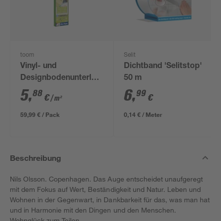
toom
Selit
Vinyl- und
Dichtband 'Selitstop'
Designbodenunterlage
50 m
'Aquastop' 1,5 mm,
5
,
6
,
88
99
€
€
/ m²
1,2 x 8,5 m, 10,2 m² +
Tape
59,99 € / Pack
0,14 € / Meter
Beschreibung
Nils Olsson. Copenhagen. Das Auge entscheidet unaufgeregt
mit dem Fokus auf Wert, Beständigkeit und Natur. Leben und
Wohnen in der Gegenwart, in Dankbarkeit für das, was man hat
und in Harmonie mit den Dingen und den Menschen.
Wohnglück zum Teilen.