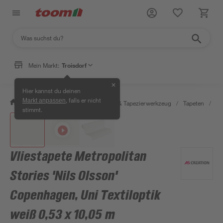
Mein Markt:
Troisdorf
✕
Hier kannst du deinen
, falls er nicht
Markt anpassen
/
Wohnen & Haushalt
/
Tapeten & Tapezierwerkzeug
/
Tapeten
/
De
stimmt.
Vliestapete Metropolitan
Stories 'Nils Olsson'
Copenhagen, Uni Textiloptik
weiß 0,53 x 10,05 m