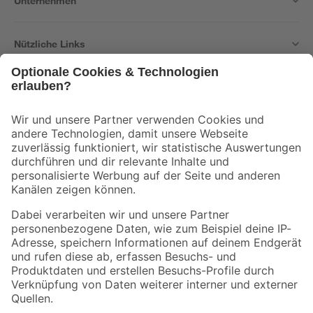
Unternehmen
Nützliche Links
Bleib auf dem Laufenden mit unserem Newsletter
Der toom Newsletter: Keine Angebote und Aktionen mehr verpassen!
Zur Newsletter Anmeldung
Folge uns
Zahlungsarten
Versandarten