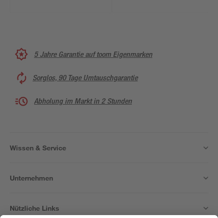
x 10,05 m
5 Jahre Garantie auf toom Eigenmarken
Sorglos, 90 Tage Umtauschgarantie
Abholung im Markt in 2 Stunden
Wissen & Service
Unternehmen
Nützliche Links