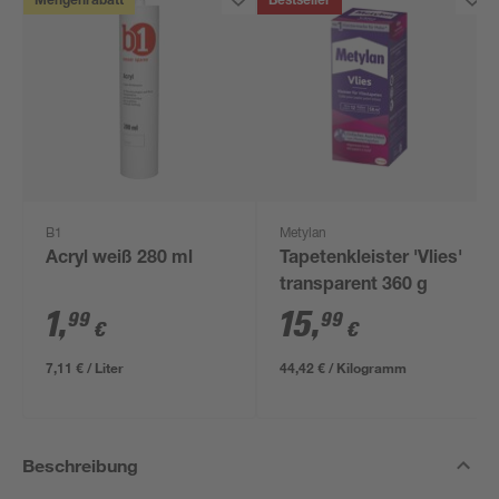
Mengenrabatt
Bestseller
B1
Metylan
Acryl weiß 280 ml
Tapetenkleister 'Vlies'
transparent 360 g
1
,
15
,
99
99
€
€
7,11 € / Liter
44,42 € / Kilogramm
Beschreibung