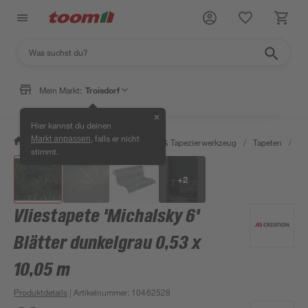
Mein Markt:
Troisdorf
✕
Hier kannst du deinen
, falls er nicht
Markt anpassen
/
Wohnen & Haushalt
/
Tapeten & Tapezierwerkzeug
/
Tapeten
/
De
stimmt.
+
2
Vliestapete 'Michalsky 6'
Blätter dunkelgrau 0,53 x
10,05 m
Produktdetails
| Artikelnummer
:
10462528