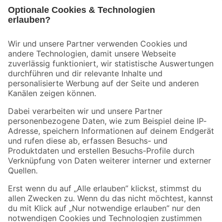
Bleib auf dem Laufenden mit unserem Newsletter
Der toom Newsletter: Keine Angebote und Aktionen mehr verpassen!
Zur Newsletter Anmeldung
Folge uns
Zahlungsarten
Versandarten
Sicher einkaufen
Jetzt die toom-App herunterladen