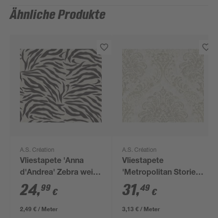
Ähnliche Produkte
A.S. Création
A.S. Création
Vliestapete 'Anna
Vliestapete
d'Andrea' Zebra weiß
'Metropolitan Stories
0,53 x 10,05 m
Travel Styles'
24
,
31
,
99
49
€
€
Ornament
beige/goldfarben 0,53
2,49 € / Meter
3,13 € / Meter