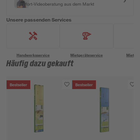
Sofort-Videoberatung aus dem Markt
Unsere passenden Services
Handwerksservice
Mietgeräteservice
Miettra
Häufig dazu gekauft
Bestseller
Bestseller