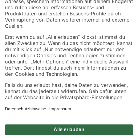
Zahlungsarten
Versandarten
Sicher einkaufen
Jetzt die toom-App herunterladen
Alle Preisangaben in EUR inkl. gesetzl. MwSt.. Die dargestellten Angebote sind unter
Umständen nicht in allen Märkten verfügbar. Die angegebenen Verfügbarkeiten beziehen
sich auf den unter "Mein Markt" ausgewählten toom Baumarkt. Alle Angebote und
Produkte nur solange der Vorrat reicht.
*Paketversand ab 59 € versandkostenfrei, gilt nicht für Artikel mit Speditionsversand, hier
fallen zusätzliche Versandkosten an.
Datenschutz
Privatsphäre
Impressum
AGB
Nutzungsbedingungen
Widerrufsrecht
Vertrag widerrufen