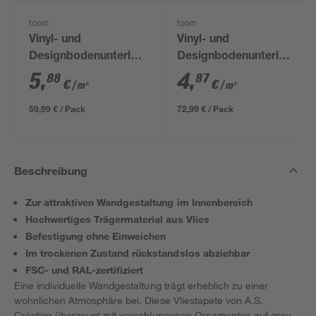
toom
toom
Vinyl- und
Vinyl- und
Designbodenunterlage
Designbodenunterlage
'Aquastop' 1,5 mm,
1 mm, 1,2 x 12,5 m, 15
5
,
4
,
88
87
€
€
/ m²
/ m²
1,2 x 8,5 m, 10,2 m² +
m²
Tape
59,99 € / Pack
72,99 € / Pack
Beschreibung
Zur attraktiven Wandgestaltung im Innenbereich
Hochwertiges Trägermaterial aus Vlies
Befestigung ohne Einweichen
Im trockenen Zustand rückstandslos abziehbar
FSC- und RAL-zertifiziert
Eine individuelle Wandgestaltung trägt erheblich zu einer
wohnlichen Atmosphäre bei. Diese Vliestapete von A.S.
Création überzeugt mit verschlungenen Ornamenten auf grau-