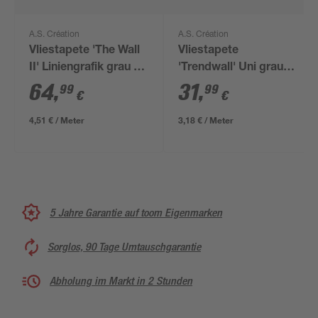
A.S. Création
A.S. Création
Vliestapete 'The Wall
Vliestapete
II' Liniengrafik grau 5-
'Trendwall' Uni grau
teilig 2,65 x 2,80 m
0,53 x 10,05 m
64
,
31
,
99
99
€
€
4,51 € / Meter
3,18 € / Meter
5 Jahre Garantie auf toom Eigenmarken
Sorglos, 90 Tage Umtauschgarantie
Abholung im Markt in 2 Stunden