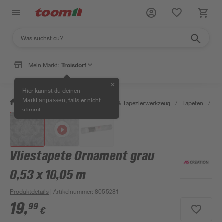
Mein Markt:
Troisdorf
✕
Hier kannst du deinen
, falls er nicht
Markt anpassen
/
Wohnen & Haushalt
/
Tapeten & Tapezierwerkzeug
/
Tapeten
/
De
stimmt.
Vliestapete Ornament grau
0,53 x 10,05 m
Produktdetails
| Artikelnummer
:
8055281
19
,
99
€