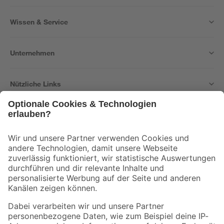
Wissen & Service
Unternehmen
Nützliche Links
Bleib auf dem Laufenden mit unserem Newsletter
Der toom Newsletter: Keine Angebote und Aktionen mehr verpassen!
Zur Newsletter Anmeldung
Folge uns