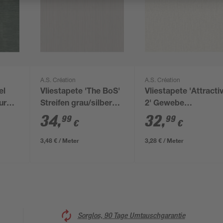
A.S. Création
A.S. Création
el
Vliestapete 'The BoS'
Vliestapete 'Attracti
Streifen grau/silbern
2' Gewebe
3 m
0,53 x 10,05 m
strukturiert
34
,
32
,
99
99
€
€
weiß/creme 0,53 x
10,05 m
3,48 € / Meter
3,28 € / Meter
Sorglos, 90 Tage Umtauschgarantie