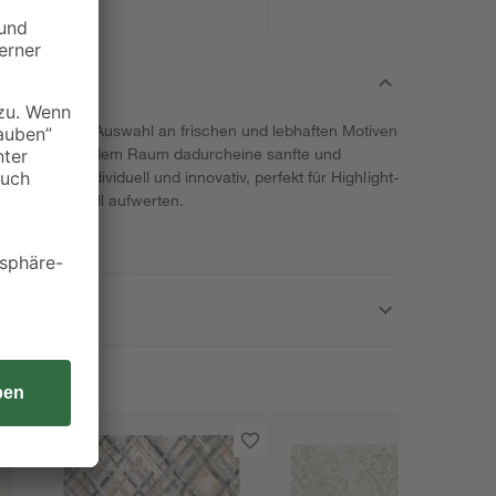
gt mit einer Auswahl an frischen und lebhaften Motiven
nd verleiht jedem Raum dadurcheine sanfte und
 modern, individuell und innovativ, perfekt für Highlight-
 Raum stilvoll aufwerten.