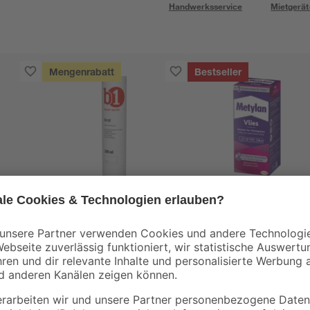
Handwerksservice
Mietgerät
Mengenrabatt
Bestseller
B1
Metylan
Acryl weiß 280 ml
Tapetenkleister 'Vlie
erlage
transparent 360 g
m, 15
1
,
15
,
99
99
€
€
7,11 € / Liter
44,42 € / Kilogramm