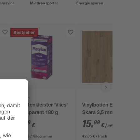
eservice
Miettransporter
Energie sparen
Bestseller
Metylan
s'
Tapetenkleister 'Vlies'
Vinylboden Eiche
transparent 180 g
Skara 3,5 mm
9
,
15
,
39
99
€
€
/ m²
52,17 € / Kilogramm
42,05 € / Pack