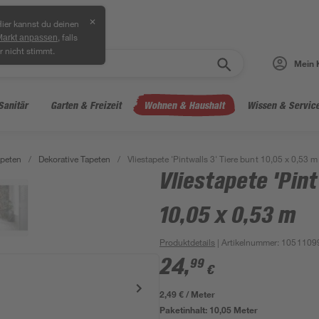
✕
ier kannst du deinen
, falls
Markt anpassen
r nicht stimmt.
Mein 
Sanitär
Garten & Freizeit
Wohnen & Haushalt
Wissen & Servic
peten
/
Dekorative Tapeten
/
Vliestapete 'Pintwalls 3' Tiere bunt 10,05 x 0,53 m
Vliestapete 'Pint
10,05 x 0,53 m
Produktdetails
| Artikelnummer
:
1051109
24
,
99
€
2,49 € / Meter
Paketinhalt:
10,05 Meter