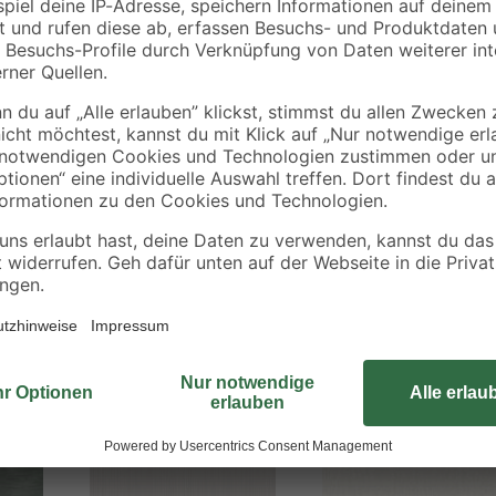
PINTWALLS 3 von A.S. Création sor
für eine angenehme Atmosphäre u
harmonische Note. Die Designs sind
Wände, die Akzente setzen und den