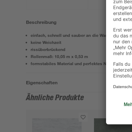
Beschreibung
einfach, schnell und sauber an die Wand
keine Weichzeit
rissüberbrückend
Rollenmaß: 10,05 m x 0,53 m
formstabiles Material und perfektes Nahtverhalten
Eigenschaften
Ähnliche Produkte