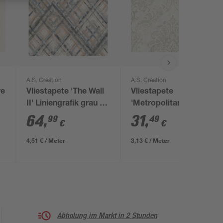
A.S. Création
A.S. Création
ve
Vliestapete 'The Wall
Vliestapete
II' Liniengrafik grau 5-
'Metropolitan Stories
teilig 2,65 x 2,80 m
Travel Styles'
64
,
31
,
99
49
€
€
Ornament
beige/goldfarben 0,53
4,51 € / Meter
3,13 € / Meter
x 10,05 m
Abholung im Markt in 2 Stunden