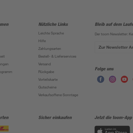
hmen
Nützliche Links
Bleib auf dem Lauf
Leichte Sprache
Der toom Newsletter: K
Hilfe
Zur Newsletter 
Zahlungsarten
eit
Bestell- & Lieferservices
ungen
Versand
Folge uns
Programm
Rückgabe
Vorteilskarte
Gutscheine
Verkaufsoffene Sonntage
rten
Sicher einkaufen
Jetzt die toom-App