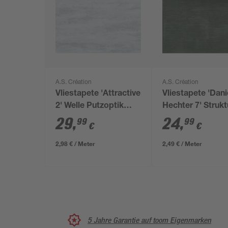
A.S. Création
A.S. Création
Vliestapete 'Attractive
Vliestapete 'Dani
2' Welle Putzoptik
Hechter 7' Struktur
grau/silbern 0,53 x
grün 10,05 x 0,5
29
,
24
,
99
99
€
€
10,05 m
2,98 € / Meter
2,49 € / Meter
5 Jahre Garantie auf toom Eigenmarken