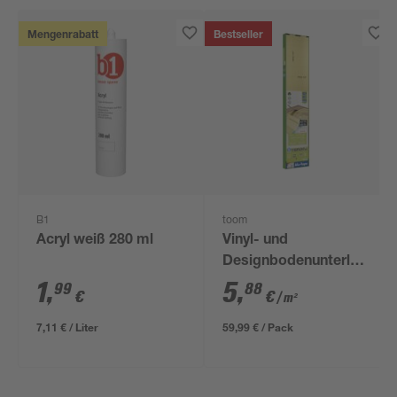
Mengenrabatt
Bestseller
B1
toom
Acryl weiß 280 ml
Vinyl- und
Designbodenunterlage
'Aquastop' 1,5 mm,
1
,
5
,
99
88
€
€
/ m²
1,2 x 8,5 m, 10,2 m² +
Tape
7,11 € / Liter
59,99 € / Pack