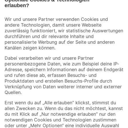
Bleib auf dem Laufenden mit unserem Newsletter
Der toom Newsletter: Keine Angebote und Aktionen mehr verpassen!
Zur Newsletter Anmeldung
Folge uns
Zahlungsarten
Versandarten
Sicher einkaufen
Jetzt die toom-App herunterladen