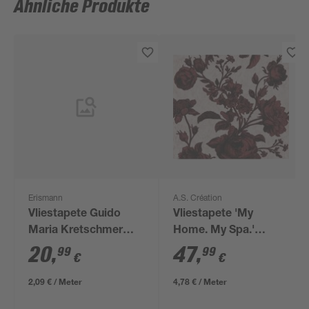
Ähnliche Produkte
Erismann
A.S. Création
Vliestapete Guido
Vliestapete 'My
Maria Kretschmer
Home. My Spa.'
'10004-15 Fashion for
Rosen rot/rosa 0,53 x
20
,
47
,
99
99
€
€
walls' Uni schwarz
10,05 m
0,53 x 10,05 m
2,09 € / Meter
4,78 € / Meter