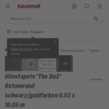
Mein Markt:
Troisdorf
✕
Hier kannst du deinen
, falls er nicht
Markt anpassen
/
Wohnen & Haushalt
/
Tapeten & Tapezierwerkzeug
/
Tapeten
/
De
stimmt.
+
4
Vliestapete 'The BoS'
Betonwand
schwarz/goldfarben 0,53 x
10,05 m