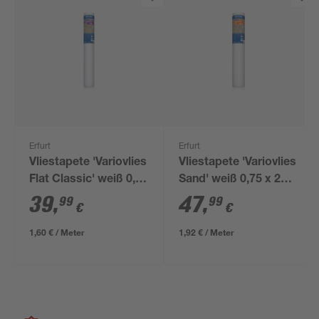
Erfurt
Erfurt
Vliestapete 'Variovlies
Vliestapete 'Variovlies
Flat Classic' weiß 0,75
Sand' weiß 0,75 x 25
x 25 m
m
39
,
47
,
99
99
€
€
1,60 € / Meter
1,92 € / Meter