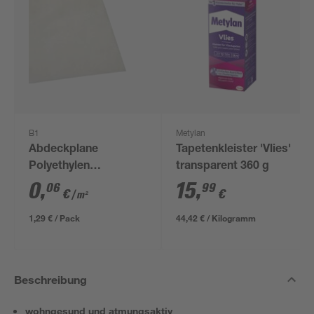
B1
Metylan
Abdeckplane
Tapetenkleister 'Vlies'
Polyethylen
transparent 360 g
transparent 4 x 5 m
0
,
15
,
06
99
€
€
/ m²
1,29 € / Pack
44,42 € / Kilogramm
Beschreibung
wohngesund und atmungsaktiv