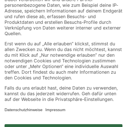
Zahlungsarten
Versandarten
Sicher einkaufen
Jetzt die toom-App herunterladen
Alle Preisangaben in EUR inkl. gesetzl. MwSt.. Die dargestellten Angebote sind unter
Umständen nicht in allen Märkten verfügbar. Die angegebenen Verfügbarkeiten beziehen
sich auf den unter "Mein Markt" ausgewählten toom Baumarkt. Alle Angebote und
Produkte nur solange der Vorrat reicht.
*Paketversand ab 59 € versandkostenfrei, gilt nicht für Artikel mit Speditionsversand, hier
fallen zusätzliche Versandkosten an.