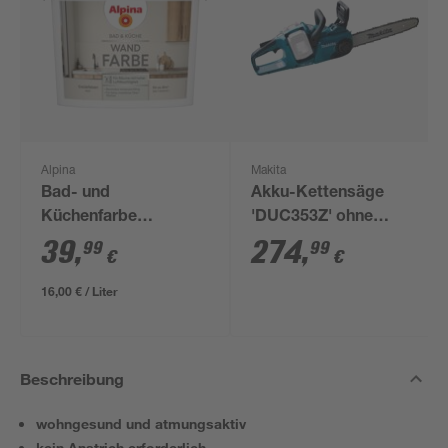
Alpina
Makita
Bad- und
Akku-Kettensäge
Küchenfarbe
'DUC353Z' ohne
Kreidefelsen 2,5 l
Akku, 2 x 18 V, 35 cm
39
,
274
,
99
99
€
€
16,00 € / Liter
Beschreibung
wohngesund und atmungsaktiv
kein Anstrich erforderlich