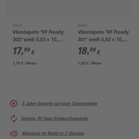
Erfurt
Erfurt
Vliestapete 'VF Ready
Vliestapete 'VF Ready
302' weiß 0,53 x 10,05
301' weiß 0,53 x 10,05
m
m
17
,
18
,
99
99
€
€
1,79 € / Meter
1,89 € / Meter
5 Jahre Garantie auf toom Eigenmarken
Sorglos, 90 Tage Umtauschgarantie
Abholung im Markt in 2 Stunden