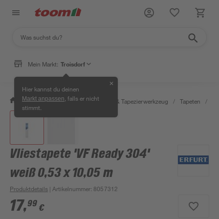
Mein Markt:
Troisdorf
✕
Hier kannst du deinen
, falls er nicht
Markt anpassen
/
Wohnen & Haushalt
/
Tapeten & Tapezierwerkzeug
/
Tapeten
/
Üb
stimmt.
Vliestapete 'VF Ready 304'
weiß 0,53 x 10,05 m
Produktdetails
| Artikelnummer
:
8057312
17
,
99
€