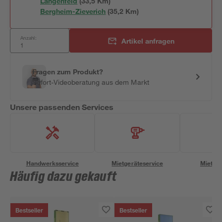
Langenfeld
(
33,5
 Km)
Bergheim-Zieverich
(
35,2
 Km)
Anzahl:
Artikel anfragen
Fragen zum Produkt?
Sofort-Videoberatung aus dem Markt
Unsere passenden Services
Handwerksservice
Mietgeräteservice
Miettra
Häufig dazu gekauft
Bestseller
Bestseller