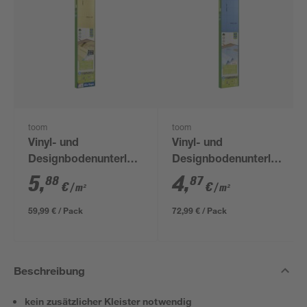
toom
toom
Vinyl- und
Vinyl- und
Designbodenunterlage
Designbodenunterlage
'Aquastop' 1,5 mm,
1 mm, 1,2 x 12,5 m, 15
5
,
4
,
88
87
€
€
/ m²
/ m²
1,2 x 8,5 m, 10,2 m² +
m²
Tape
59,99 € / Pack
72,99 € / Pack
Beschreibung
kein zusätzlicher Kleister notwendig