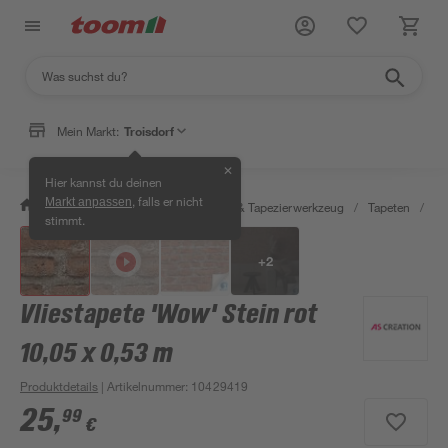
Mein Markt:
Troisdorf
✕
Hier kannst du deinen
, falls er nicht
Markt anpassen
/
Wohnen & Haushalt
/
Tapeten & Tapezierwerkzeug
/
Tapeten
/
De
stimmt.
+
2
Vliestapete 'Wow' Stein rot
10,05 x 0,53 m
Produktdetails
| Artikelnummer
:
10429419
25
,
99
€