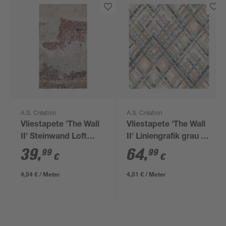
A.S. Création
A.S. Création
Vliestapete 'The Wall
Vliestapete 'The Wall
II' Steinwand Loft
II' Liniengrafik grau 5-
braun 3-teilig 1,59 x
teilig 2,65 x 2,80 m
39
,
64
,
99
99
€
€
2,80 m
4,54 € / Meter
4,51 € / Meter