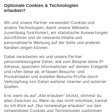
Bleib auf dem Laufenden mit unserem Newsletter
Der toom Newsletter: Keine Angebote und Aktionen mehr verpassen!
Zur Newsletter Anmeldung
Folge uns
Zahlungsarten
Versandarten
Sicher einkaufen
Jetzt die toom-App herunterladen