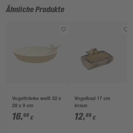
Ähnliche Produkte
Vogeltränke weiß 32 x
Vogelbad 17 cm
28 x 9 cm
braun
16
,
12
,
99
99
€
€