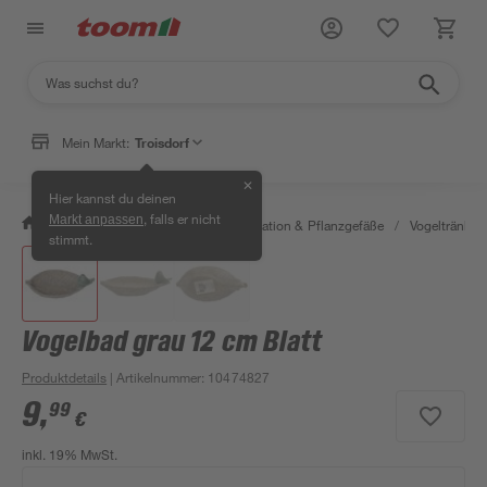
Mein Markt:
Troisdorf
✕
Hier kannst du deinen
, falls er nicht
Markt anpassen
/
Garten & Freizeit
/
Gartendekoration & Pflanzgefäße
/
Vogeltränken
stimmt.
Vogelbad grau 12 cm Blatt
Produktdetails
| Artikelnummer
:
10474827
9
,
99
€
inkl. 19% MwSt.