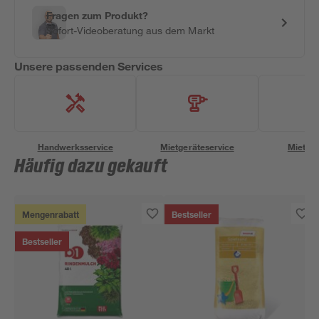
Fragen zum Produkt?
Sofort-Videoberatung aus dem Markt
Unsere passenden Services
Handwerksservice
Mietgeräteservice
Miettra
Häufig dazu gekauft
Mengenrabatt
Bestseller
Bestseller