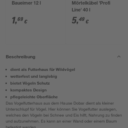
Baueimer 12 l
Mörtelkübel 'Profi
Line' 40 l
1
,
5
,
69
49
€
€
Beschreibung
dient als Futterhaus für Wildvögel
wetterfest und langlebig
bietet Vögeln Schutz
kompaktes Design
pflegeleichte Oberfläche
Das Vogelfutterhaus aus dem Hause Dobar dient als kleiner
Unterschlupf für Vögel. Hier können Sie Vogelfutter auslegen,
welches den Vögeln bei Schnee und Eis hilft, Nahrung zu finden
und aufzunehmen. Es kann an einer Wand oder einem Baum
befestigt werden.