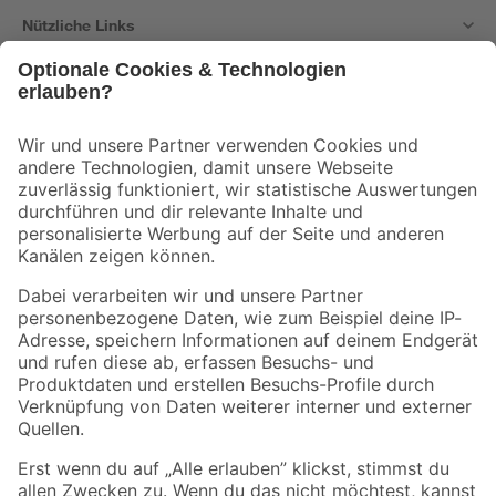
Nützliche Links
Bleib auf dem Laufenden mit unserem Newsletter
Der toom Newsletter: Keine Angebote und Aktionen mehr verpassen!
Zur Newsletter Anmeldung
Folge uns
Zahlungsarten
Versandarten
Sicher einkaufen