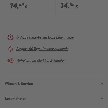
cm
cm
14
,
14
,
99
99
€
€
5 Jahre Garantie auf toom Eigenmarken
Sorglos, 90 Tage Umtauschgarantie
Abholung im Markt in 2 Stunden
Wissen & Service
Unternehmen