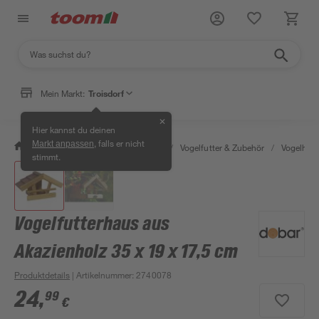
Mein Markt:
Troisdorf
✕
Hier kannst du deinen
, falls er nicht
Markt anpassen
/
Garten & Freizeit
/
Tierbedarf
/
Vogelfutter & Zubehör
/
Vogelhäu
stimmt.
Vogelfutterhaus aus
Akazienholz 35 x 19 x 17,5 cm
Produktdetails
| Artikelnummer
:
2740078
24
,
99
€