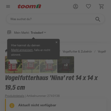
Mein Markt:
Troisdorf
✕
Hier kannst du deinen
, falls er nicht
Markt anpassen
/
Garten & Freizeit
/
Tierbedarf
/
Vogelfutter & Zubehör
/
Vogelhäu
stimmt.
+
2
Vogelfutterhaus 'Nina' rot 14 x 14 x
19,5 cm
Produktdetails
| Artikelnummer
:
2740138
Aktuell nicht verfügbar