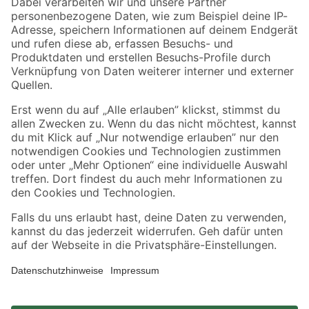
Zahlungsarten
Versandarten
Sicher einkaufen
Jetzt die toom-App herunterladen
Alle Preisangaben in EUR inkl. gesetzl. MwSt.. Die dargestellten Angebote sind unter
Umständen nicht in allen Märkten verfügbar. Die angegebenen Verfügbarkeiten beziehen
sich auf den unter "Mein Markt" ausgewählten toom Baumarkt. Alle Angebote und
Produkte nur solange der Vorrat reicht.
*Paketversand ab 59 € versandkostenfrei, gilt nicht für Artikel mit Speditionsversand, hier
fallen zusätzliche Versandkosten an.