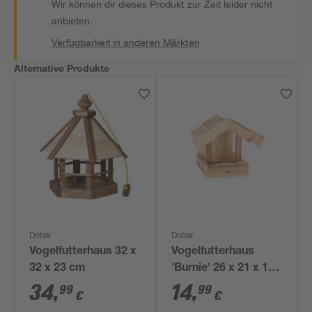
Wir können dir dieses Produkt zur Zeit leider nicht
anbieten.
Verfügbarkeit in anderen Märkten
Alternative Produkte
Dobar
Dobar
Vogelfutterhaus 32 x
Vogelfutterhaus
32 x 23 cm
'Burnie' 26 x 21 x 19
cm
34
,
14
,
99
99
€
€