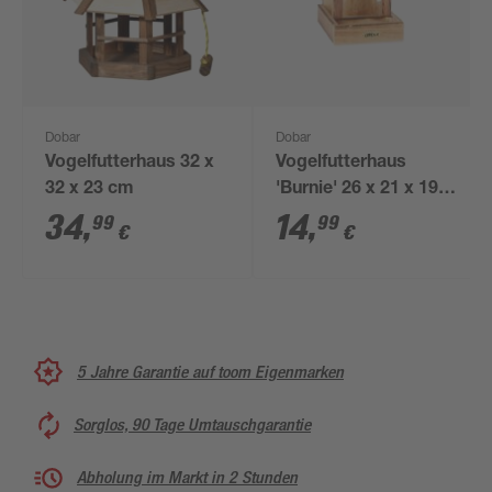
Dobar
Dobar
Vogelfutterhaus 32 x
Vogelfutterhaus
32 x 23 cm
'Burnie' 26 x 21 x 19
cm
34
,
14
,
99
99
€
€
5 Jahre Garantie auf toom Eigenmarken
Sorglos, 90 Tage Umtauschgarantie
Abholung im Markt in 2 Stunden