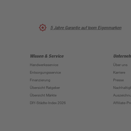
5 Jahre Garantie auf toom Eigenmarken
Wissen & Service
Unterne
Handwerksservice
Über uns
Entsorgungsservice
Karriere
Finanzierung
Presse
Übersicht Ratgeber
Nachhaltigk
Übersicht Märkte
Auszeichn
DIY-Städte-Index 2026
Affiliate-