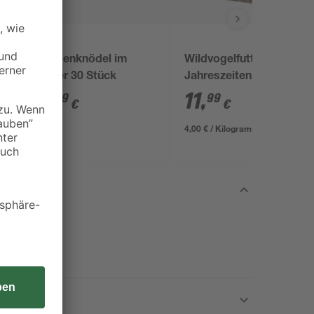
r
Meisenknödel im
Wildvogelfutter 4-
Eimer 30 Stück
Jahreszeiten-Mix
Eimer 3 kg
9
,
11
,
99
99
€
€
4,00 € / Kilogramm