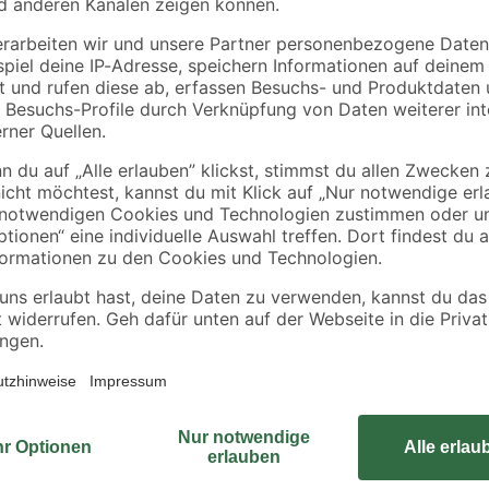
Eimer
Winterstreufutter für
Wildvogelfutter Eime
Wildvögel 2,5 kg
2,7 kg
6
,
10
,
99
99
€
€
2,80 € / Kilogramm
4,07 € / Kilogramm