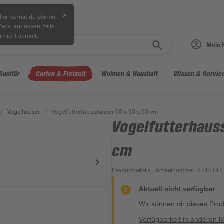
✕
ier kannst du deinen
, falls
Markt anpassen
r nicht stimmt.
Mein 
Sanitär
Garten & Freizeit
Wohnen & Haushalt
Wissen & Servic
/
Vogelhäuser
/
Vogelfutterhausständer 60 x 90 x 60 cm
Vogelfutterhaus
cm
Produktdetails
| Artikelnummer
:
2740147
Aktuell nicht verfügbar
Wir können dir dieses Produ
Verfügbarkeit in anderen 