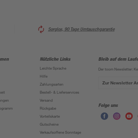
Sorglos, 90 Tage Umtauschgarantie
hmen
Nützliche Links
Bleib auf dem Lauf
Leichte Sprache
Der toom Newsletter: K
Hilfe
Zur Newsletter 
Zahlungsarten
eit
Bestell- & Lieferservices
ungen
Versand
Folge uns
Programm
Rückgabe
Vorteilskarte
Gutscheine
Verkaufsoffene Sonntage