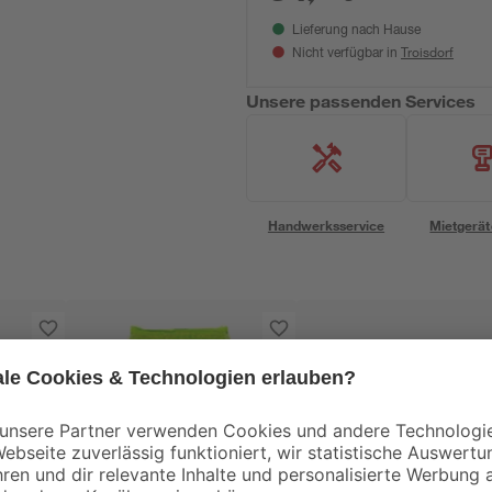
Lieferung nach Hause
Troisdorf
Nicht verfügbar in
Unsere passenden Services
Handwerksservice
Mietgerät