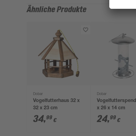
Ähnliche Produkte
Dobar
Dobar
Vogelfutterhaus 32 x
Vogelfutterspend
32 x 23 cm
x 26 x 14 cm
34
,
24
,
99
99
€
€