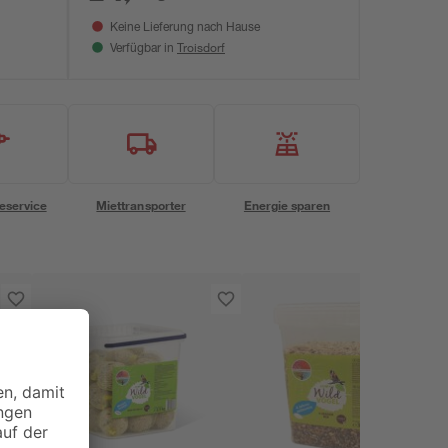
Keine Lieferung nach Hause
Troisdorf
Verfügbar in
eservice
Miettransporter
Energie sparen