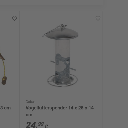
Dobar
23 cm
Vogelfutterspender 14 x 26 x 14
cm
24
,
99
€