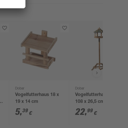
Dobar
Dobar
Vogelfutterhaus 18 x
Vogelfutterhaus 28,5 x
3
19 x 14 cm
108 x 26,5 cm
5
,
22
,
39
99
€
€