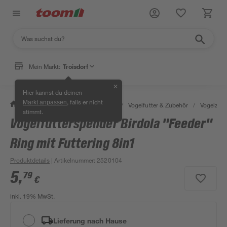
Mein Markt:
Troisdorf
✕
Hier kannst du deinen
, falls er nicht
Markt anpassen
/
Garten & Freizeit
/
Tierbedarf
/
Vogelfutter & Zubehör
/
Vogelzub
stimmt.
Vogelfutterspender Birdola "Feeder"
Ring mit Futtering 8in1
Produktdetails
| Artikelnummer
:
2520104
5
,
79
€
inkl. 19% MwSt.
Lieferung nach Hause