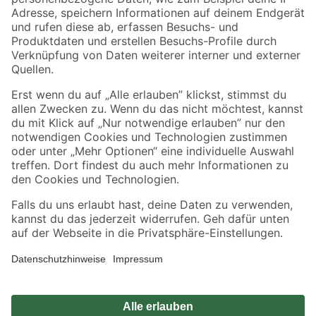
Zahlungsarten
Versandarten
Sicher einkaufen
Jetzt die toom-App herunterladen
Alle Preisangaben in EUR inkl. gesetzl. MwSt.. Die dargestellten Angebote sind unter
Umständen nicht in allen Märkten verfügbar. Die angegebenen Verfügbarkeiten beziehen
sich auf den unter "Mein Markt" ausgewählten toom Baumarkt. Alle Angebote und
Produkte nur solange der Vorrat reicht.
*Paketversand ab 59 € versandkostenfrei, gilt nicht für Artikel mit Speditionsversand, hier
fallen zusätzliche Versandkosten an.
Datenschutz
Privatsphäre
Impressum
AGB