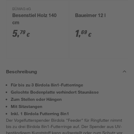
BÜMAG eG
Besenstiel Holz 140
Baueimer 12 l
cm
5
,
1
,
79
69
€
€
Beschreibung
Für bis zu 3 Birdola 8in1-Futterringe
Gelochte Bodenplatte verhindert Staunässe
Zum Stellen oder Hängen
Mit Sitzstangen
Inkl. 1 Birdola Futterring 8in1
Der Vogelfutterspender Birdola "Feeder" für Ringfutter nimmt
bis zu drei Birdola 8in1-Futterringe auf. Der Spender aus UV-
beständigem Kunststoff kann aufgestellt oder zum Schutz vor