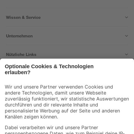
Wissen & Service
Unternehmen
Nützliche Links
Bleib auf dem Laufenden mit unserem Newsletter
Der toom Newsletter: Keine Angebote und Aktionen mehr verpassen!
Zur Newsletter Anmeldung
Folge uns