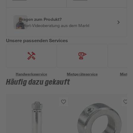
Fragen zum Produkt?
Sofort-Videoberatung aus dem Markt
Unsere passenden Services
Handwerksservice
Mietgeräteservice
Miettra
Häufig dazu gekauft