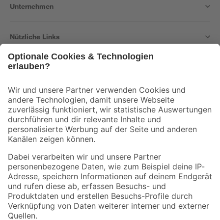
Unternehmen
Nützliche Links
Bleib auf dem Laufenden mit unserem Newsletter
Der toom Newsletter: Keine Angebote und Aktionen mehr verpassen!
Zur Newsletter Anmeldung
Folge uns
Zahlungsarten
Versandarten