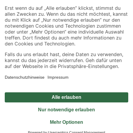
Sicher einkaufen
Jetzt die toom-App herunterladen
Alle Preisangaben in EUR inkl. gesetzl. MwSt.. Die dargestellten Angebote sind unter
Umständen nicht in allen Märkten verfügbar. Die angegebenen Verfügbarkeiten beziehen
sich auf den unter "Mein Markt" ausgewählten toom Baumarkt. Alle Angebote und
Produkte nur solange der Vorrat reicht.
*Paketversand ab 59 € versandkostenfrei, gilt nicht für Artikel mit Speditionsversand, hier
fallen zusätzliche Versandkosten an.
Datenschutz
Privatsphäre
Impressum
AGB
Nutzungsbedingungen
Widerrufsrecht
Vertrag widerrufen
Barrierefreiheit
© 2026 toom Baumarkt GmbH