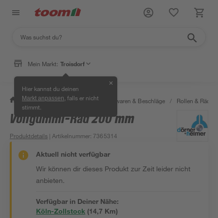
Mein Markt:
Troisdorf
✕
Hier kannst du deinen
, falls er nicht
Markt anpassen
/
Werkstatt & Maschinen
/
Eisenwaren & Beschläge
/
Rollen & Räder
stimmt.
Vollgummi-Rad 200 mm
Produktdetails
| Artikelnummer
:
7365314
Aktuell nicht verfügbar
Wir können dir dieses Produkt zur Zeit leider nicht
anbieten.
Verfügbar in Deiner Nähe:
Köln-Zollstock
(
14,7
 Km)