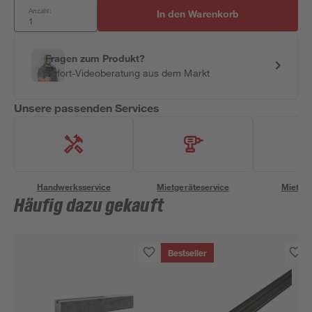
Anzahl:
In den Warenkorb
Fragen zum Produkt?
Sofort-Videoberatung aus dem Markt
Unsere passenden Services
Handwerksservice
Mietgeräteservice
Miettra
Häufig dazu gekauft
Bestseller