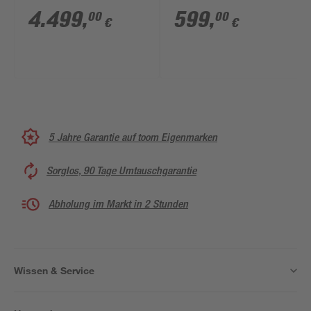
cm Acrylglas klar
Acrylglas klar
4.499
,
599
,
00
00
€
€
5 Jahre Garantie auf toom Eigenmarken
Sorglos, 90 Tage Umtauschgarantie
Abholung im Markt in 2 Stunden
Wissen & Service