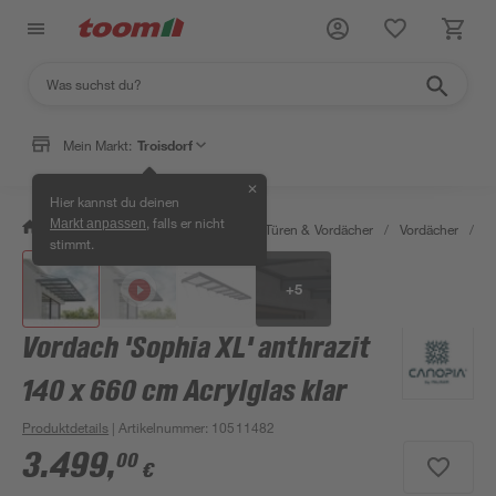
Mein Markt:
Troisdorf
✕
Hier kannst du deinen
, falls er nicht
Markt anpassen
/
Bauen & Renovieren
/
Fenster, Türen & Vordächer
/
Vordächer
/
V
stimmt.
+
5
Vordach 'Sophia XL' anthrazit
140 x 660 cm Acrylglas klar
Produktdetails
| Artikelnummer
:
10511482
3.499
,
00
€