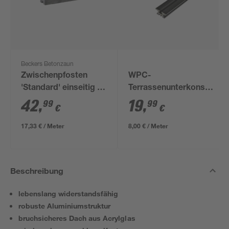
Beckers Betonzaun
Zwischenpfosten
WPC-
'Standard' einseitig 11
Terrassenunterkonstrukti
x 11 x 248 cm grau
anthrazit 2500 x 60 x
42
,
19
,
99
99
€
€
30 mm
17,33 € / Meter
8,00 € / Meter
Beschreibung
lebenslang widerstandsfähig
robuste Aluminiumstruktur
bruchsicheres Dach aus Acrylglas