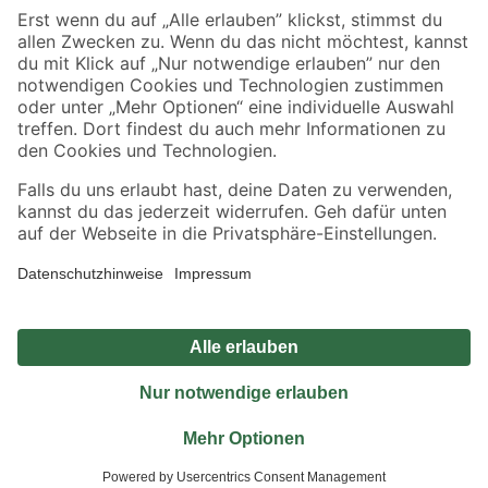
Sicher einkaufen
Jetzt die toom-App herunterladen
Alle Preisangaben in EUR inkl. gesetzl. MwSt.. Die dargestellten Angebote sind unter
Umständen nicht in allen Märkten verfügbar. Die angegebenen Verfügbarkeiten beziehen
sich auf den unter "Mein Markt" ausgewählten toom Baumarkt. Alle Angebote und
Produkte nur solange der Vorrat reicht.
*Paketversand ab 59 € versandkostenfrei, gilt nicht für Artikel mit Speditionsversand, hier
fallen zusätzliche Versandkosten an.
Datenschutz
Privatsphäre
Impressum
AGB
Nutzungsbedingungen
Widerrufsrecht
Vertrag widerrufen
Barrierefreiheit
© 2026 toom Baumarkt GmbH