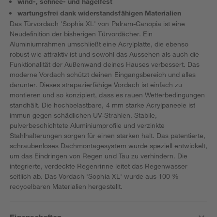
wind-, schnee- und hagelfest
wartungsfrei dank widerstandsfähigen Materialien
Das Türvordach 'Sophia XL' von Palram-Canopia ist eine
Neudefinition der bisherigen Türvordächer. Ein
Aluminiumrahmen umschließt eine Acrylplatte, die ebenso
robust wie attraktiv ist und sowohl das Aussehen als auch die
Funktionalität der Außenwand deines Hauses verbessert. Das
moderne Vordach schützt deinen Eingangsbereich und alles
darunter. Dieses strapazierfähige Vordach ist einfach zu
montieren und so konzipiert, dass es rauen Wetterbedingungen
standhält. Die hochbelastbare, 4 mm starke Acrylpaneele ist
immun gegen schädlichen UV-Strahlen. Stabile,
pulverbeschichtete Aluminiumprofile und verzinkte
Stahlhalterungen sorgen für einen starken halt. Das patentierte,
schraubenloses Dachmontagesystem wurde speziell entwickelt,
um das Eindringen von Regen und Tau zu verhindern. Die
integrierte, verdeckte Regenrinne leitet das Regenwasser
seitlich ab. Das Vordach 'Sophia XL' wurde aus 100 %
recycelbaren Materialien hergestellt.
Eigenschaften