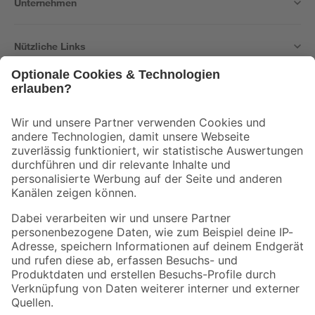
Unternehmen
Nützliche Links
Bleib auf dem Laufenden mit unserem Newsletter
Der toom Newsletter: Keine Angebote und Aktionen mehr verpassen!
Zur Newsletter Anmeldung
Folge uns
Zahlungsarten
Versandarten