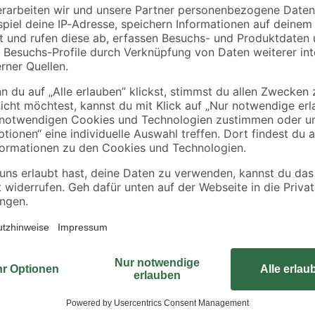
razit
'Ivar' Stahl anthrazit
'Ivar' Stahl anthrazit
170 x 4 x 4 cm
200 x 123 cm
32
,
47
,
99
99
€
€
19,41 € / Meter
24,00 € / Meter
61