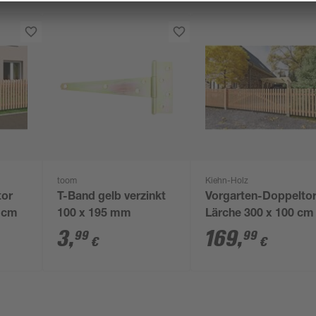
toom
Kiehn-Holz
tor
T-Band gelb verzinkt
Vorgarten-Doppelto
0 cm
100 x 195 mm
Lärche 300 x 100 cm
3
,
169
,
99
99
€
€