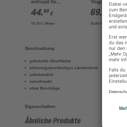
anthrazit für
'Hugo' Stahl anth
Doppelstabmatten 4
200 x 180 cm
44
,
69
,
99
99
€
€
x 4 x 240 cm
18,75 € / Meter
35,00 € / Meter
Beschreibung
gehobelte Oberfläche
witterungsbeständiges Lärchenholz
unbehandelt
verschraubt
ohne Beschläge
Eigenschaften
Ähnliche Produkte