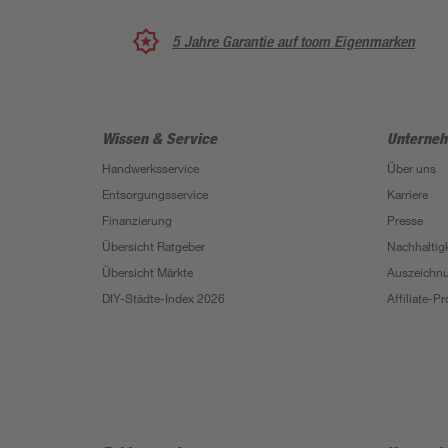
5 Jahre Garantie auf toom Eigenmarken
Wissen & Service
Unterne
Handwerksservice
Über uns
Entsorgungsservice
Karriere
Finanzierung
Presse
Übersicht Ratgeber
Nachhaltigk
Übersicht Märkte
Auszeichn
DIY-Städte-Index 2026
Affiliate-