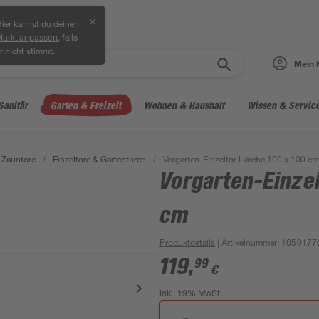
✕
ier kannst du deinen
, falls
Markt anpassen
r nicht stimmt.
Mein 
Sanitär
Garten & Freizeit
Wohnen & Haushalt
Wissen & Servic
 Zauntore
/
Einzeltore & Gartentüren
/
Vorgarten-Einzeltor Lärche 100 x 100 cm
Vorgarten-Einzel
cm
Produktdetails
| Artikelnummer
:
1050177
119
,
99
€
inkl. 19% MwSt.