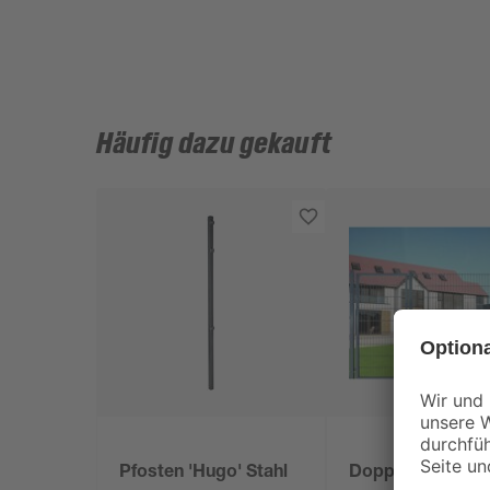
Häufig dazu gekauft
Pfosten 'Hugo' Stahl
Doppelstabmatt