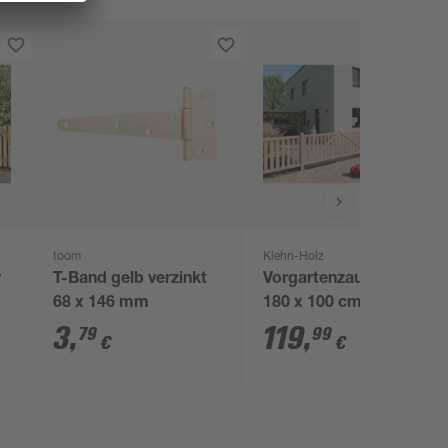
toom
Kiehn-Holz
r
T-Band gelb verzinkt
Vorgartenzaun Lärche
68 x 146 mm
180 x 100 cm
3
,
119
,
79
99
€
€