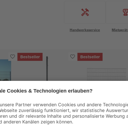
Handwerksservice
Mietgerät
Bestseller
Bestseller
e
Verbindungspfosten
Doppelstabmatte