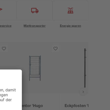
eservice
Miettransporter
Energie sparen
Gartentor 'Hugo
Eckpfosten 'Ivar'