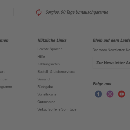
Sorglos, 90 Tage Umtauschgarantie
hmen
Nützliche Links
Bleib auf dem Lauf
Leichte Sprache
Der toom Newsletter: K
Hilfe
Zur Newsletter 
Zahlungsarten
eit
Bestell- & Lieferservices
ungen
Versand
Folge uns
Programm
Rückgabe
Vorteilskarte
Gutscheine
Verkaufsoffene Sonntage