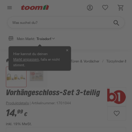
Mein Markt:
Troisdorf
✕
Hier kannst du deinen
, falls er nicht
Markt anpassen
/
Bauen & Renovieren
/
Fenster, Türen & Vordächer
/
Türzylinder & Tü
stimmt.
Vorhängeschloss-Set 3-teilig
Produktdetails
| Artikelnummer
:
1701044
14
,
99
€
inkl. 19% MwSt.