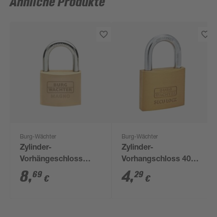
Ähnliche Produkte
Burg-Wächter
Burg-Wächter
Zylinder-
Zylinder-
Vorhängeschloss
Vorhangschloss 405
'Magno 400 E 40 SB'
20 SB
8
,
4
,
69
29
€
€