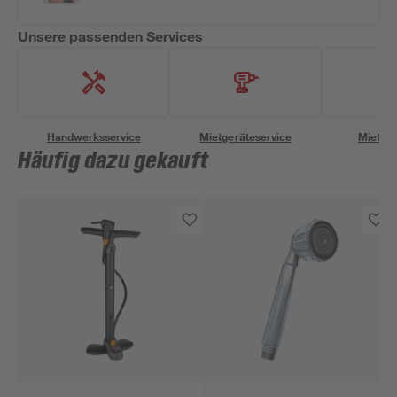
Unsere passenden Services
Handwerksservice
Mietgeräteservice
Miettra
Häufig dazu gekauft