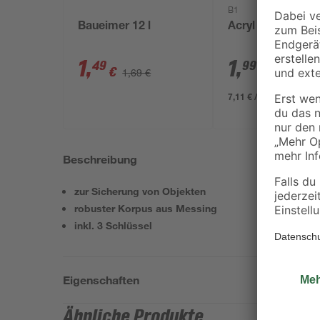
B1
Baueimer 12 l
Acryl weiß 280 m
1
,
1
,
49
99
€
€
1,69 €
7,11 € / Liter
Beschreibung
zur Sicherung von Objekten
robuster Korpus aus Messing
inkl. 3 Schlüssel
Eigenschaften
Ähnliche Produkte