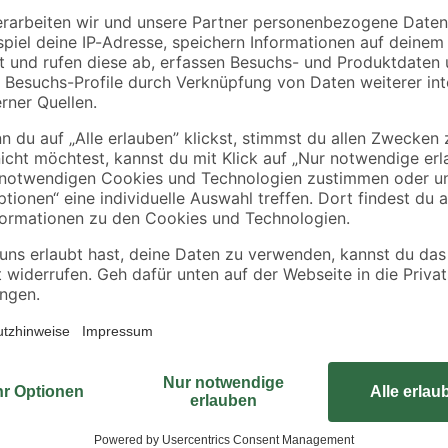
binderholz
Kronospan
l
Latte sägerau 2000 x
OSB3-Verlegeplatte
48 x 24 mm
'Cityboard'
ungeschliffen 1690 x
1
,
5
,
78
99
€
€
/ m²
634 x 12 mm
0,89 € / Meter
6,41 € / Pack
Das hochwertige Burgwächter Vorh
begeistert durch seine robusten E
aber auch beim stahlharten Bügel.
Sie das Schloss öffnen und schli