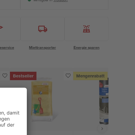
Verfügbar in
eservice
Miettransporter
Energie sparen
Bestseller
Mengenrabatt