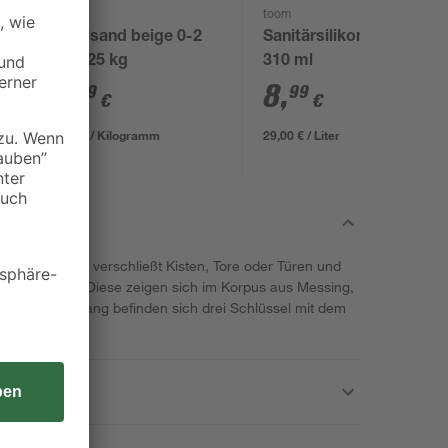
toom
toom
Spielsand beige 0-2
Sanitärsilikon weiß
mm 25 kg
310 ml
3
,
8
,
29
99
€
€
0,13 € / Kilogramm
29,00 € / Liter
ängeschloss verschließt Kisten, Tore oder Türen und
igenschaften. Diese zeigen sich im Korpus aus Messing,
 Im Lieferumfang befinden sich drei Schlüssel mit dem
eßen können.