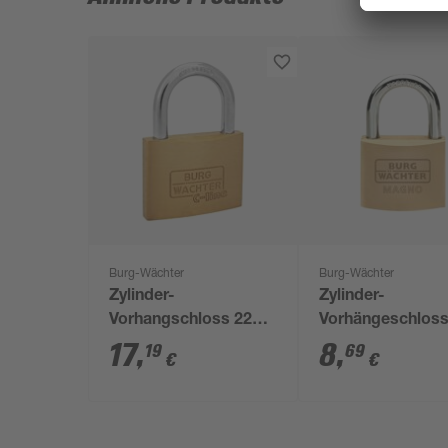
Burg-Wächter
Burg-Wächter
Zylinder-
Zylinder-
Vorhangschloss 222
Vorhängeschlos
50 SB
'Magno 400 E 40
17
,
8
,
19
69
€
€