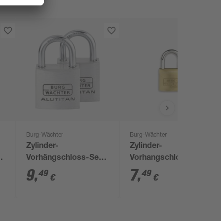
Burg-Wächter
Burg-Wächter
Zylinder-
Zylinder-
90
Vorhängschloss-Set
Vorhangschloss 222
5
'Duo 770 30 SB'
20 SB
9
,
7
,
49
49
€
€
aluminiumfarben 2 cm
2 Stück