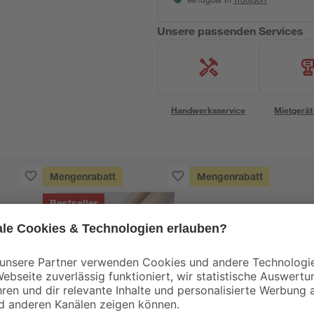
Verfügbar in
Unsere passenden Services
Handwerksservice
Mietgerät
Mengenrabatt
Mengenrabatt
Bestseller