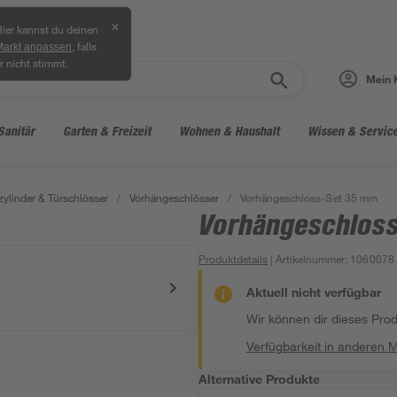
✕
ier kannst du deinen
, falls
Markt anpassen
r nicht stimmt.
Mein 
Sanitär
Garten & Freizeit
Wohnen & Haushalt
Wissen & Servic
zylinder & Türschlösser
/
Vorhängeschlösser
/
Vorhängeschloss-Set 35 mm
Vorhängeschlos
Produktdetails
| Artikelnummer
:
1060078
Aktuell nicht verfügbar
Wir können dir dieses Produ
Verfügbarkeit in anderen 
Alternative Produkte