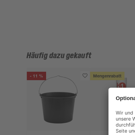
Häufig dazu gekauft
- 11 %
Mengenrabatt