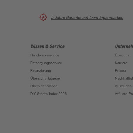
5 Jahre Garantie auf toom Eigenmarken
Wissen & Service
Unterne
Handwerksservice
Über uns
Entsorgungsservice
Karriere
Finanzierung
Presse
Übersicht Ratgeber
Nachhaltigk
Übersicht Märkte
Auszeichn
DIY-Städte-Index 2026
Affiliate-