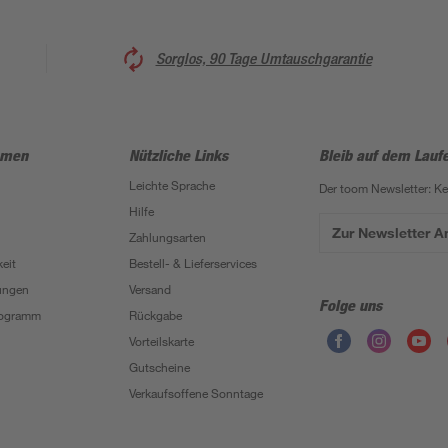
Sorglos, 90 Tage Umtauschgarantie
hmen
Nützliche Links
Bleib auf dem Lauf
Leichte Sprache
Der toom Newsletter: K
Hilfe
Zur Newsletter 
Zahlungsarten
eit
Bestell- & Lieferservices
ungen
Versand
Folge uns
Programm
Rückgabe
Vorteilskarte
Gutscheine
Verkaufsoffene Sonntage