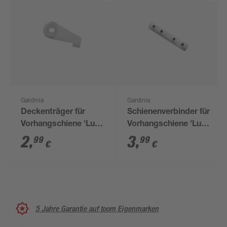
Gardinia
Gardinia
Deckenträger für
Schienenverbinder für
Vorhangschiene 'Lucy'
Vorhangschiene 'Lucy'
weiß
1-läufig weiß
2
,
3
,
99
99
€
€
5 Jahre Garantie auf toom Eigenmarken