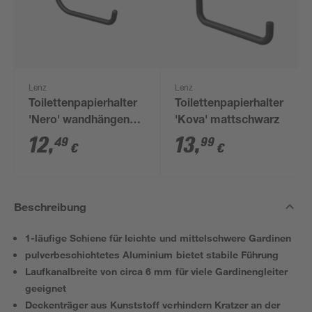
Lenz
Lenz
Toilettenpapierhalter
Toilettenpapierhalter
'Nero' wandhängend
'Kova' mattschwarz
schwarz
12
,
13
,
49
99
€
€
Beschreibung
1-läufige Schiene für leichte und mittelschwere Gardinen
pulverbeschichtetes Aluminium bietet stabile Führung
Laufkanalbreite von circa 6 mm für viele Gardinengleiter
geeignet
Deckenträger aus Kunststoff verhindern Kratzer an der