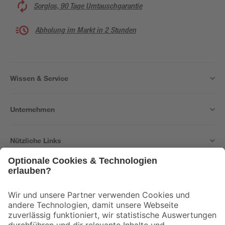
Sorglos, 90 Tage Umtauschgarantie
Abholung im Markt in 2 Stunden
Wissen & Service
Unternehmen
Nützliche Links
Bleib auf dem Laufenden mit unserem Newsletter
Der toom Newsletter: Keine Angebote und Aktionen mehr verpassen!
Zur Newsletter Anmeldung