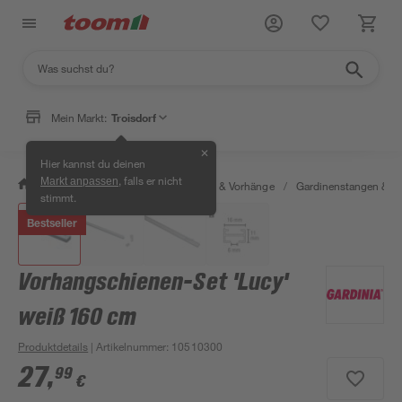
Mein Markt:
Troisdorf
✕
Hier kannst du deinen
, falls er nicht
Markt anpassen
/
Wohnen & Haushalt
/
Gardinen & Vorhänge
/
Gardinenstangen & G
stimmt.
Bestseller
Vorhangschienen-Set 'Lucy'
weiß 160 cm
Produktdetails
| Artikelnummer
:
10510300
27
,
99
€