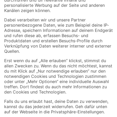
Folge uns
Zahlungsarten
Versandarten
Sicher einkaufen
Jetzt die toom-App herunterladen
Alle Preisangaben in EUR inkl. gesetzl. MwSt.. Die dargestellten Angebote sind unter
Umständen nicht in allen Märkten verfügbar. Die angegebenen Verfügbarkeiten beziehen
sich auf den unter "Mein Markt" ausgewählten toom Baumarkt. Alle Angebote und