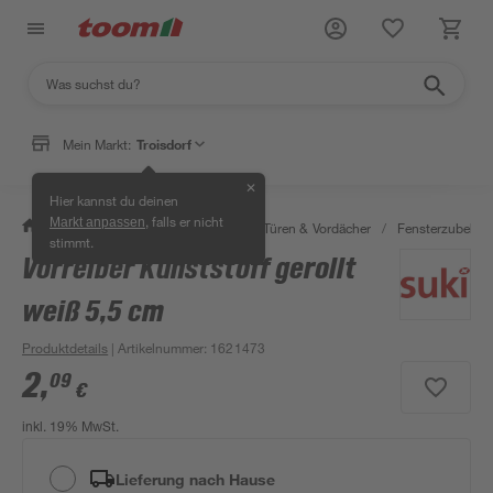
Mein Markt:
Troisdorf
✕
Hier kannst du deinen
, falls er nicht
Markt anpassen
/
Bauen & Renovieren
/
Fenster, Türen & Vordächer
/
Fensterzubehör
stimmt.
Vorreiber Kunststoff gerollt
weiß 5,5 cm
Produktdetails
| Artikelnummer
:
1621473
2
,
09
€
inkl. 19% MwSt.
Lieferung nach Hause