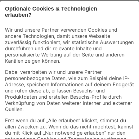
Bleib auf dem Laufenden mit unserem Newsletter
Der toom Newsletter: Keine Angebote und Aktionen mehr verpassen!
Zur Newsletter Anmeldung
Folge uns
Zahlungsarten
Versandarten
Sicher einkaufen
Jetzt die toom-App herunterladen