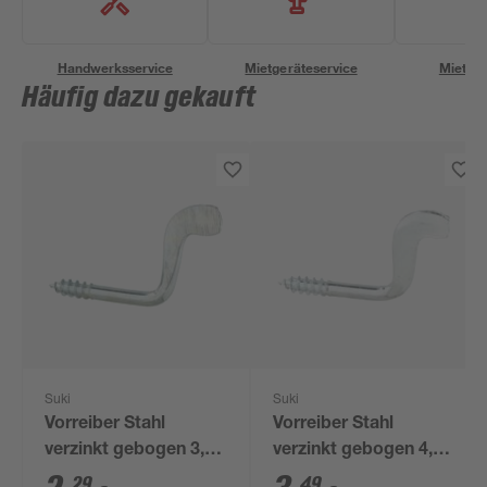
Handwerksservice
Mietgeräteservice
Miettra
Häufig dazu gekauft
Suki
Suki
Vorreiber Stahl
Vorreiber Stahl
verzinkt gebogen 3,5
verzinkt gebogen 4,5
cm
cm
29
49