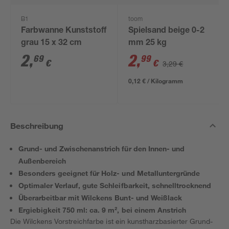
B1
toom
Farbwanne Kunststoff
Spielsand beige 0-2
grau 15 x 32 cm
mm 25 kg
2
,
2
,
69
99
€
€
3,29 €
0,12 € / Kilogramm
Beschreibung
Grund- und Zwischenanstrich für den Innen- und
Außenbereich
Besonders geeignet für Holz- und Metalluntergründe
Optimaler Verlauf, gute Schleifbarkeit, schnelltrocknend
Überarbeitbar mit Wilckens Bunt- und Weißlack
Ergiebigkeit 750 ml: ca. 9 m², bei einem Anstrich
Die Wilckens Vorstreichfarbe ist ein kunstharzbasierter Grund-