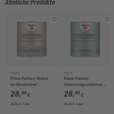
Ähnliche Produkte
Alpina
Alpina
Feine Farben 'Nebel
Feine Farben
im November'
Universalgrundierung
mittelgrau matt 750
transparent 750 ml
28
,
28
,
99
99
€
€
ml
38,65 € / Liter
38,65 € / Liter