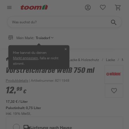
Mein Markt:
Troisdorf
✕
Hier kannst du deinen
, falls er nicht
Markt anpassen
/
Bauen & Renovieren
/
Farben, Lacke & Holzschutz
/
Lacke
/
Meta
stimmt.
Vorstreichfarbe weiß 750 ml
Produktdetails
| Artikelnummer
:
8211948
12
,
99
€
17,32 € / Liter
Paketinhalt:
0,75 Liter
inkl. 19% MwSt.
Lieferung nach Hause