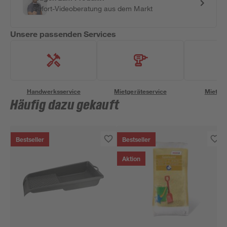
Sofort-Videoberatung aus dem Markt
Unsere passenden Services
Handwerksservice
Mietgeräteservice
Miettra
Häufig dazu gekauft
Bestseller
Bestseller
Aktion