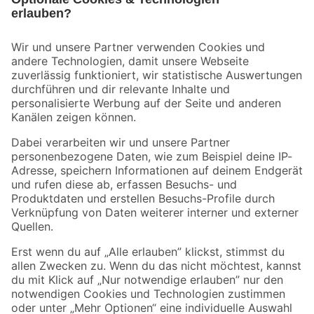
Bleib auf dem Laufenden mit unserem Newsletter
Der toom Newsletter: Keine Angebote und Aktionen mehr verpassen!
Zur Newsletter Anmeldung
Folge uns
Zahlungsarten
Versandarten
Sicher einkaufen
Jetzt die toom-App herunterladen