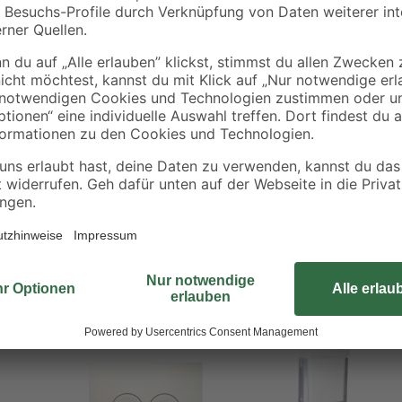
Das Vorwand-Montageelement für 
onstruktion
Stahlkonstruktion, einem schwitzw
ten
Anschlussgarnitur. Die Spülmenge ist
Beiliegend finden Sie das passend
egend
Bestseller