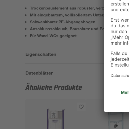
Trockenbauelement aus robuster, verzinkter Stahlk
Mit eingebautem, vollisoliertem Unterputz-Spülkas
Schwenkbarer PE-Abgangsbogen
Anschlussschlauch, Bauschutz und Eckventil beili
Für Wand-WCs geeignet
Eigenschaften
Datenblätter
Ähnliche Produkte