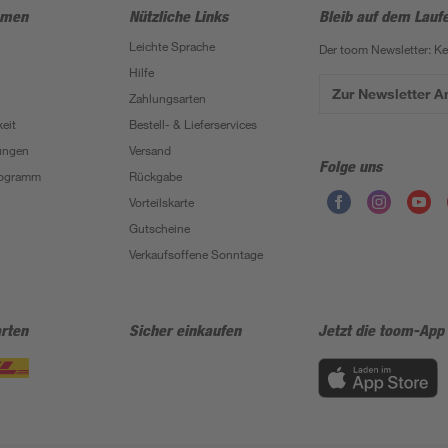
hmen
Nützliche Links
Bleib auf dem Lauf
Leichte Sprache
Der toom Newsletter: K
Hilfe
Zur Newsletter 
Zahlungsarten
eit
Bestell- & Lieferservices
ungen
Versand
Folge uns
Programm
Rückgabe
Vorteilskarte
Gutscheine
Verkaufsoffene Sonntage
rten
Sicher einkaufen
Jetzt die toom-App