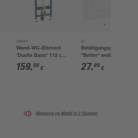
Geberit
B1
Wand-WC-Element
Betätigungsplatte
'Duofix Basic' 112 cm
"Better" weiß
mit Unterputz-
159
,
27
,
99
99
€
€
Spülkasten 'Delta' 12
cm
Abholung im Markt in 2 Stunden