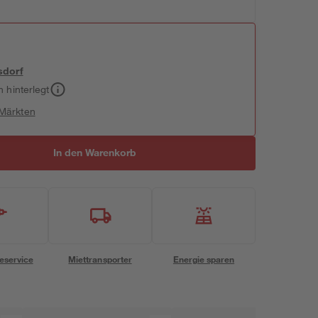
sdorf
h hinterlegt
 Märkten
In den Warenkorb
eservice
Miettransporter
Energie sparen