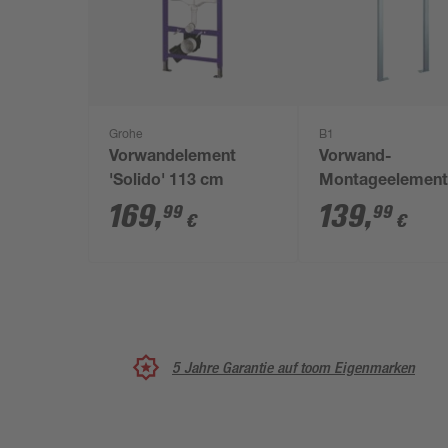
Grohe
B1
Vorwandelement
Vorwand-
'Solido' 113 cm
Montageelemen
169
,
139
,
99
99
€
€
5 Jahre Garantie auf toom Eigenmarken