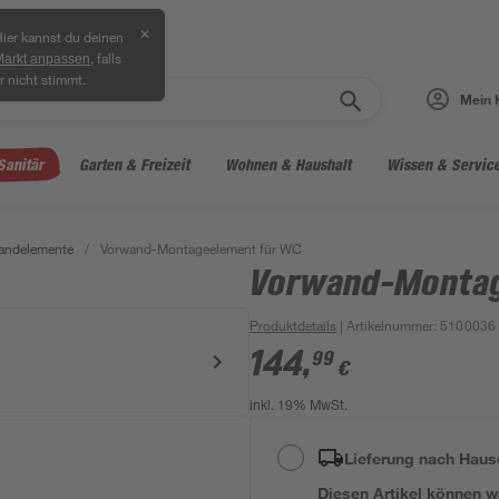
✕
ier kannst du deinen
, falls
Markt anpassen
r nicht stimmt.
Mein 
Sanitär
Garten & Freizeit
Wohnen & Haushalt
Wissen & Servic
andelemente
/
Vorwand-Montageelement für WC
Vorwand-Montag
Produktdetails
| Artikelnummer
:
5100036
144
,
99
€
inkl. 19% MwSt.
Lieferung nach Haus
Diesen Artikel können wir