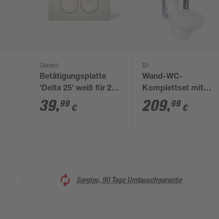
Geberit
B1
Betätigungsplatte
Wand-WC-
t
'Delta 25' weiß für 2-
Komplettset mit
Mengen-Spülung
Spülkasten weiss 5-
39
,
209
,
99
99
€
€
tlg.
Sorglos, 90 Tage Umtauschgarantie