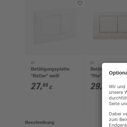
B1
B1
Betätigungsplatte
Betätigungsplatt
"Better" weiß
"Ria" weiß
27
,
29
,
99
99
€
€
Beschreibung