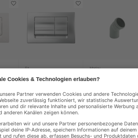
B1
Marley
e
Betätigungsplatte
HTB-Bogen 45° DN
"Ria" verchromt matt
110
36
,
1
,
99
79
€
€