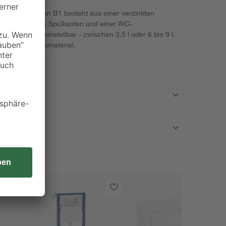
Wand-WCs von B1 besteht aus einer verzinkten
asserisolierten Spülkasten und einer WC-
 individuell einstellbar - zwischen 3,5 l oder 6 bis 9 l.
e Befestigungsmaterial.