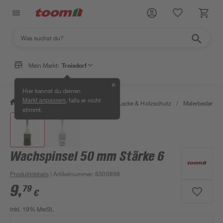
Mein Markt:
Troisdorf
✕
Hier kannst du deinen
, falls er nicht
Markt anpassen
/
Bauen & Renovieren
/
Farben, Lacke & Holzschutz
/
Malerbedarf
/
stimmt.
Wachspinsel 50 mm Stärke 6
Produktdetails
| Artikelnummer
:
8300898
9
,
79
€
inkl. 19% MwSt.