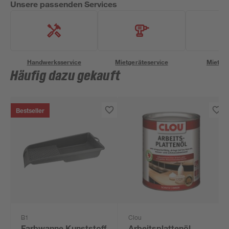
Unsere passenden Services
Handwerksservice
Mietgeräteservice
Miettra
Häufig dazu gekauft
Bestseller
B1
Clou