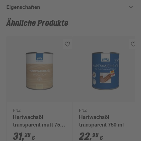
Eigenschaften
Ähnliche Produkte
PNZ
PNZ
Hartwachsöl
Hartwachsöl
transparent matt 750
transparent 750 ml
ml
31
,
22
,
29
99
€
€