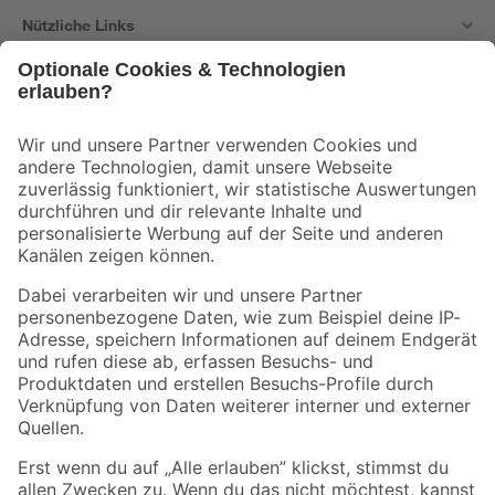
Nützliche Links
Bleib auf dem Laufenden mit unserem Newsletter
Der toom Newsletter: Keine Angebote und Aktionen mehr verpassen!
Zur Newsletter Anmeldung
Folge uns
Zahlungsarten
Versandarten
Sicher einkaufen