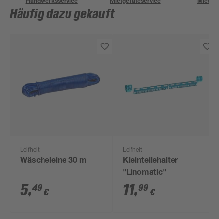
Handwerksservice
Mietgeräteservice
Miettra
Häufig dazu gekauft
Leifheit
Leifheit
Wäscheleine 30 m
Kleinteilehalter
"Linomatic"
5
,
11
,
49
99
€
€