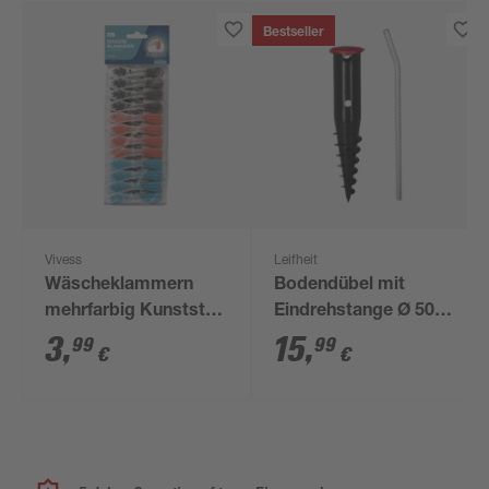
Bestseller
Vivess
Leifheit
Wäscheklammern
Bodendübel mit
mehrfarbig Kunststoff
Eindrehstange Ø 50
8,5 x 1,7 x 3,8 cm 24
mm
3
,
15
,
99
99
€
€
Stück