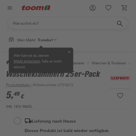
Mein Markt:
Troisdorf
✕
Hier kannst du deinen
, falls er nicht
Markt anpassen
/
Wohnen & Haushalt
/
Haushaltswaren
/
Waschen & Trocknen
/
Z
stimmt.
Wäscheklammern 25er-Pack
Produktdetails
| Artikelnummer
:
4720073
5
,
49
€
inkl. 19% MwSt.
Lieferung nach Hause
Dieses Produkt ist bald wieder verfügbar.