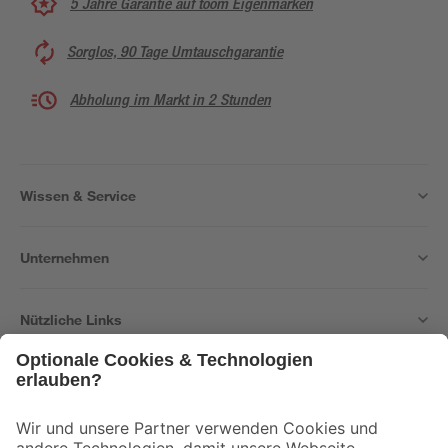
5 Jahre Garantie auf toom Eigenmarken
Sorglos, 90 Tage Umtauschgarantie
Abholung im Markt in 2 Stunden
Wissen & Service
Unternehmen
Nützliche Links
Bleib auf dem Laufenden mit unserem Newsletter
Der toom Newsletter: Keine Angebote und Aktionen mehr verpassen!