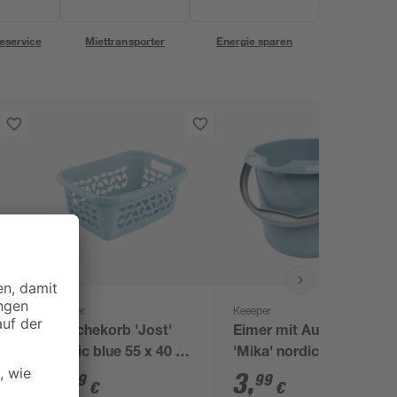
eservice
Miettransporter
Energie sparen
Keeeper
Keeeper
5
Wäschekorb 'Jost'
Eimer mit Ausguss
nordic blue 55 x 40 x
'Mika' nordic blue Ø
23 cm 32 l
24 x 20 cm 5 l
9
,
3
,
99
99
€
€