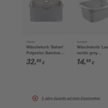
Wenko
Keeeper
Wäschekorb 'Bahari'
Wäschekorb 'Las
Polyester, Bambus
nordic grey
grau faltbar 50 l
ergonomisch mi
32
,
14
,
99
99
€
€
softgriffen 65 x 4
28,5 cm 50 l
5 Jahre Garantie auf toom Eigenmarken