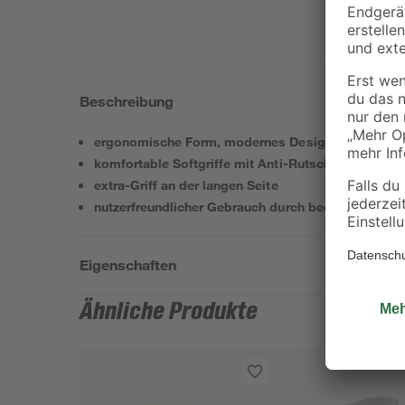
28,5 cm 50 l
Beschreibung
ergonomische Form, modernes Design
komfortable Softgriffe mit Anti-Rutsch-Flächen für 
extra-Griff an der langen Seite
nutzerfreundlicher Gebrauch durch bequemes Abset
Eigenschaften
Ähnliche Produkte