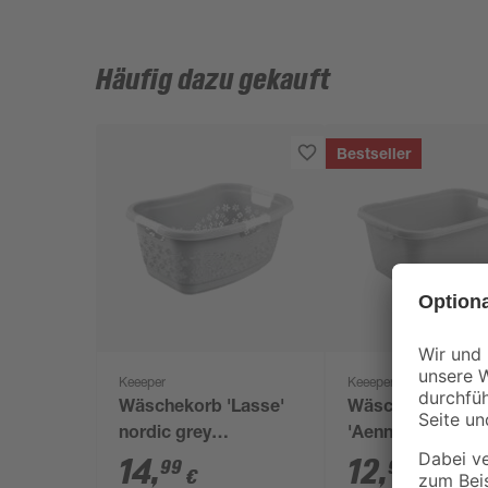
Häufig dazu gekauft
Bestseller
Keeeper
Keeeper
Wäschekorb 'Lasse'
Wäschewanne
nordic grey
'Aenna' nordic gr
ergonomisch mit
x 44 x 28 cm 52 l
14
,
12
,
99
99
€
€
softgriffen 65 x 45 x