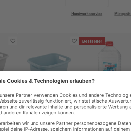
Handwerksservice
Mietgerät
Bestseller
Keeeper
Wäschewanne
Destilliertes Wasser 
ey 65
'Aenna' nordic blue 55
l
x 40 x 23 cm 32 l
10
,
1
,
99
99
€
€