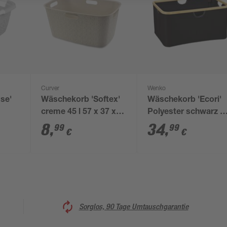
Curver
Wenko
se'
Wäschekorb 'Softex'
Wäschekorb 'Ecori'
creme 45 l 57 x 37 x
Polyester schwarz 5
t
27 cm
x 26 x 36 cm
8
,
34
,
99
99
€
€
5 x
Sorglos, 90 Tage Umtauschgarantie