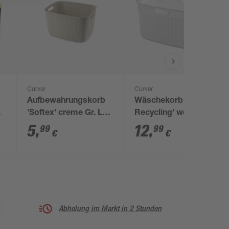
Curver
Curver
Aufbewahrungskorb
Wäschekorb 'Filo
4
'Softex' creme Gr. L
Recycling' weiß 45
37,9 x 29,2 x 22,1 cm
Liter
5
,
12
,
99
99
€
€
Abholung im Markt in 2 Stunden