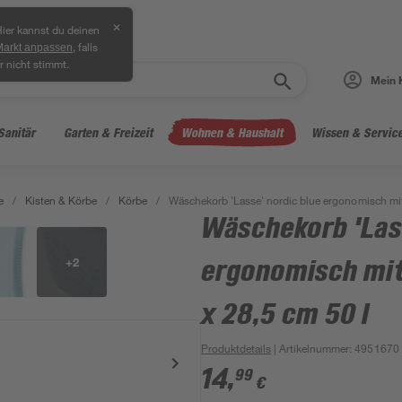
✕
ier kannst du deinen
, falls
Markt anpassen
r nicht stimmt.
Mein 
Sanitär
Garten & Freizeit
Wohnen & Haushalt
Wissen & Servic
e
/
Kisten & Körbe
/
Körbe
/
Wäschekorb 'Lasse' nordic blue ergonomisch mit 
Wäschekorb 'Lass
+
2
ergonomisch mit
x 28,5 cm 50 l
Produktdetails
| Artikelnummer
:
4951670
14
,
99
€