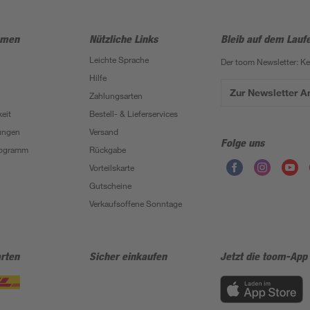
hmen
Nützliche Links
Bleib auf dem Lauf
Leichte Sprache
Der toom Newsletter: K
Hilfe
Zur Newsletter 
Zahlungsarten
eit
Bestell- & Lieferservices
ungen
Versand
Folge uns
Programm
Rückgabe
Vorteilskarte
Gutscheine
Verkaufsoffene Sonntage
rten
Sicher einkaufen
Jetzt die toom-App