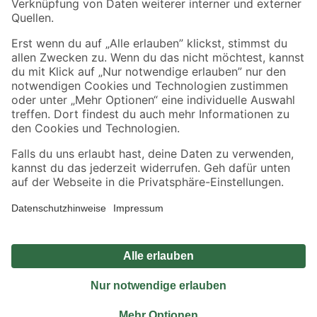
Sicher einkaufen
Jetzt die toom-App herunterladen
Alle Preisangaben in EUR inkl. gesetzl. MwSt.. Die dargestellten Angebote sind unter
Umständen nicht in allen Märkten verfügbar. Die angegebenen Verfügbarkeiten beziehen
sich auf den unter "Mein Markt" ausgewählten toom Baumarkt. Alle Angebote und
Produkte nur solange der Vorrat reicht.
*Paketversand ab 59 € versandkostenfrei, gilt nicht für Artikel mit Speditionsversand, hier
fallen zusätzliche Versandkosten an.
Datenschutz
Privatsphäre
Impressum
AGB
Nutzungsbedingungen
Widerrufsrecht
Vertrag widerrufen
Barrierefreiheit