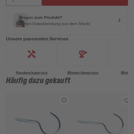
Fragen zum Produkt?
Sofort-Videoberatung aus dem Markt
Unsere passenden Services
Handwerksservice
Mietgeräteservice
Miettra
Häufig dazu gekauft