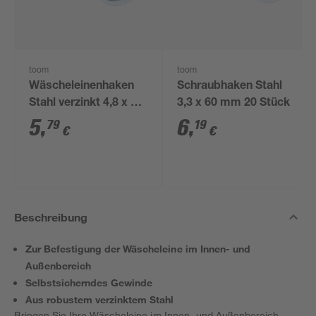
toom
toom
Wäscheleinenhaken
Schraubhaken Stahl
Stahl verzinkt 4,8 x 65
3,3 x 60 mm 20 Stück
mm 12 Stück
5
,
6
,
79
19
€
€
Beschreibung
Zur Befestigung der Wäscheleine im Innen- und
Außenbereich
Selbstsicherndes Gewinde
Aus robustem verzinktem Stahl
Bringen Sie Ihre Wäscheleine im Innen- und Außenbereich