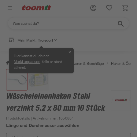
Mein Markt:
Troisdorf
✕
Hier kannst du deinen
, falls er nicht
Markt anpassen
/
Werkstatt & Maschinen
/
Eisenwaren & Beschläge
/
Haken & Ösen
stimmt.
Wäscheleinenhaken Stahl
verzinkt 5,2 x 80 mm 10 Stück
Produktdetails
| Artikelnummer
:
1650884
Länge und Durchmesser auswählen