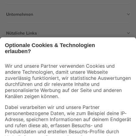
Unternehmen
Nützliche Links
Bleib auf dem Laufenden mit unserem Newsletter
Der toom Newsletter: Keine Angebote und Aktionen mehr verpassen!
Zur Newsletter Anmeldung
Folge uns
Zahlungsarten
Versandarten