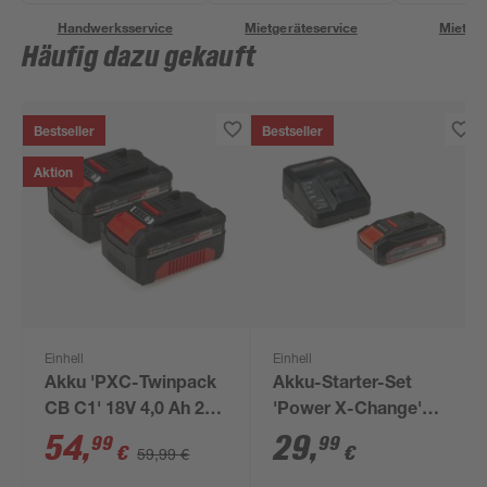
Handwerksservice
Mietgeräteservice
Miettra
Häufig dazu gekauft
Bestseller
Bestseller
Aktion
Einhell
Einhell
Akku 'PXC-Twinpack
Akku-Starter-Set
CB C1' 18V 4,0 Ah 2
'Power X-Change'
Stück
Ladegerät und Akku
54
,
29
,
99
99
€
€
59,99 €
18 V 2,5 Ah