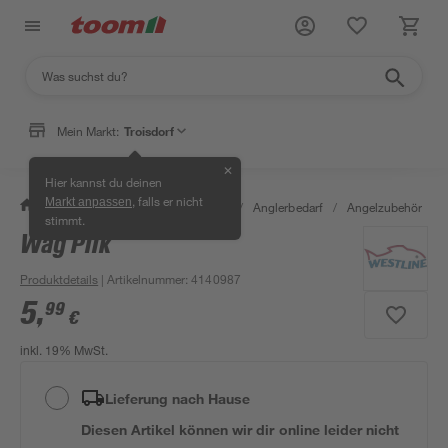
Mein Markt:
Troisdorf
✕
Hier kannst du deinen
, falls er nicht
Markt anpassen
/
Garten & Freizeit
/
Tierbedarf
/
Anglerbedarf
/
Angelzubehör
/
stimmt.
Wag Pilk
Produktdetails
| Artikelnummer
:
4140987
5
,
99
€
inkl. 19% MwSt.
Lieferung nach Hause
Diesen Artikel können wir dir online leider nicht