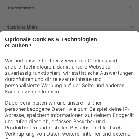
Unternehmen
Nützliche Links
Bleib auf dem Laufenden mit unserem Newsletter
Der toom Newsletter: Keine Angebote und Aktionen mehr verpassen!
Zur Newsletter Anmeldung
Folge uns
Zahlungsarten
Versandarten