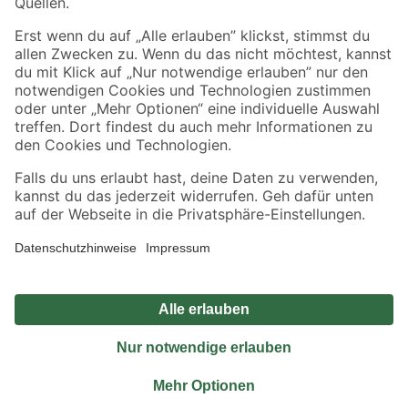
Sicher einkaufen
Jetzt die toom-App herunterladen
Alle Preisangaben in EUR inkl. gesetzl. MwSt.. Die dargestellten Angebote sind unter
Umständen nicht in allen Märkten verfügbar. Die angegebenen Verfügbarkeiten beziehen
sich auf den unter "Mein Markt" ausgewählten toom Baumarkt. Alle Angebote und
Produkte nur solange der Vorrat reicht.
*Paketversand ab 59 € versandkostenfrei, gilt nicht für Artikel mit Speditionsversand, hier
fallen zusätzliche Versandkosten an.
Datenschutz
Privatsphäre
Impressum
AGB
Nutzungsbedingungen
Widerrufsrecht
Vertrag widerrufen
Barrierefreiheit
© 2026 toom Baumarkt GmbH