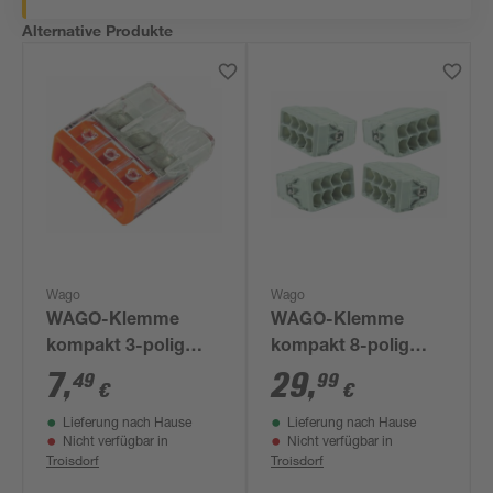
Alternative Produkte
Wago
Wago
WAGO-Klemme
WAGO-Klemme
kompakt 3-polig
kompakt 8-polig
weiß 25 Stück
weiß 50 Stück
7
,
29
,
49
99
€
€
Lieferung nach Hause
Lieferung nach Hause
Nicht verfügbar in
Nicht verfügbar in
Troisdorf
Troisdorf