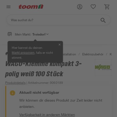
Mein Markt:
Troisdorf
✕
Hier kannst du deinen
, falls er nicht
Markt anpassen
/
Bauen & Renovieren
/
Elektroinstallation
/
Elektrozubehör
/
Kle
stimmt.
WAGO-Klemme kompakt 3-
polig weiß 100 Stück
Produktdetails
| Artikelnummer
:
9060189
Aktuell nicht verfügbar
Wir können dir dieses Produkt zur Zeit leider nicht
anbieten.
Verfügbarkeit in anderen Märkten