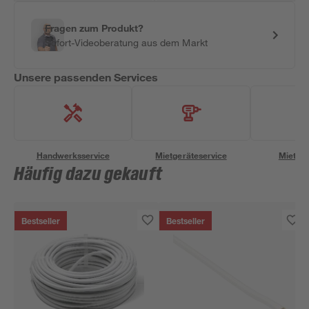
Fragen zum Produkt?
Sofort-Videoberatung aus dem Markt
Unsere passenden Services
Handwerksservice
Mietgeräteservice
Miettra
Häufig dazu gekauft
Bestseller
Bestseller