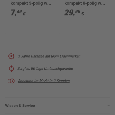
kompakt 3-polig weiß
kompakt 8-polig weiß
25 Stück
50 Stück
7
,
29
,
49
99
€
€
5 Jahre Garantie auf toom Eigenmarken
Sorglos, 90 Tage Umtauschgarantie
Abholung im Markt in 2 Stunden
Wissen & Service