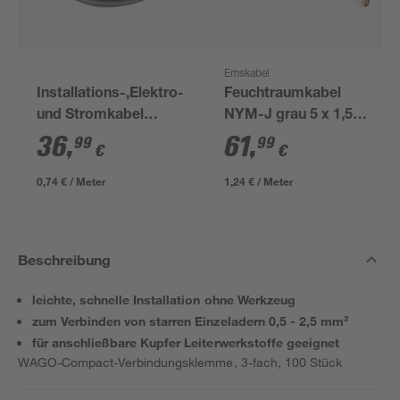
Emskabel
Installations-,Elektro-
Feuchtraumkabel
und Stromkabel
NYM-J grau 5 x 1,5
NYM-J 3x1,5mm² 50
mm², 50 m
36
,
61
,
99
99
€
€
m
0,74 € / Meter
1,24 € / Meter
Beschreibung
leichte, schnelle Installation ohne Werkzeug
zum Verbinden von starren Einzeladern 0,5 - 2,5 mm²
für anschließbare Kupfer Leiterwerkstoffe geeignet
WAGO-Compact-Verbindungsklemme, 3-fach, 100 Stück