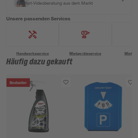
Sofort-Videoberatung aus dem Markt
Unsere passenden Services
Handwerksservice
Mietgeräteservice
Miettra
Häufig dazu gekauft
Bestseller