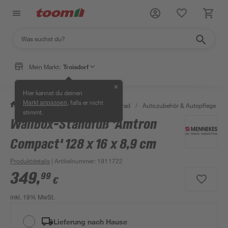
Mein Markt:
Troisdorf
✕
Hier kannst du deinen
, falls er nicht
Markt anpassen
/
Garten & Freizeit
/
Auto & Fahrrad
/
Autozubehör & Autopflege
/
stimmt.
Wallbox-Standfuß 'Amtron
Compact' 128 x 16 x 8,9 cm
Produktdetails
| Artikelnummer
:
1911722
349
,
99
€
inkl. 19% MwSt.
Lieferung nach Hause