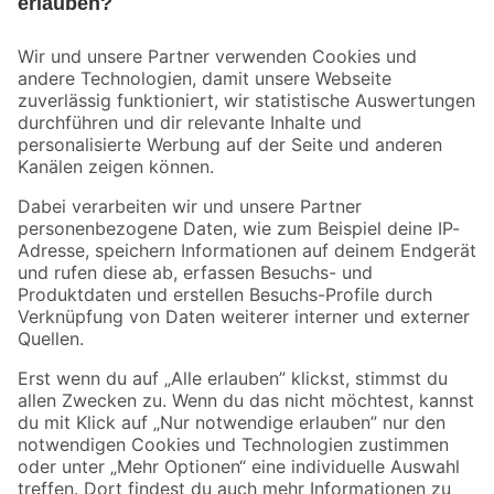
Bleib auf dem Laufenden mit unserem Newsletter
Der toom Newsletter: Keine Angebote und Aktionen mehr verpassen!
Zur Newsletter Anmeldung
Folge uns
Zahlungsarten
Versandarten
Sicher einkaufen
Jetzt die toom-App herunterladen