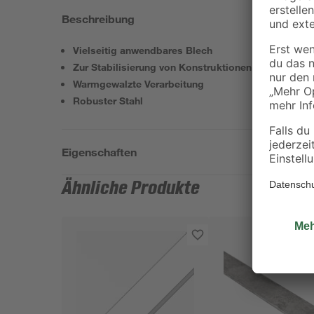
Beschreibung
Vielseitig anwendbares Blech
Zur Stabilisierung von Konstruktionen
Warmgewalzte Verarbeitung
Robuster Stahl
Eigenschaften
Ähnliche Produkte