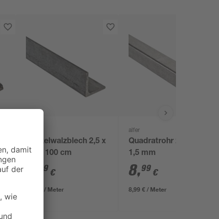
alfer
alfer
x
Winkelwalzblech 2,5 x
Quadratrohr 25 x 25 x
2,5 x 100 cm
1,5 mm
8
,
8
,
99
99
€
€
8,99 € / Meter
8,99 € / Meter