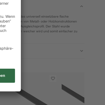
e bietet Ihnen das universell einsetzbare flache
m Stabilisieren von Metall- oder Holzkonstruktionen
sleiste oder Ausgleichsprofil. Der Stahl wurde
 Temperaturen weicher wird und somit einfacher zu
ng.