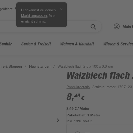
geöffnet
✕
Hier kannst du deinen
, falls
Markt anpassen
er nicht stimmt.
Mein 
Sanitär
Garten & Freizeit
Wohnen & Haushalt
Wissen & Servic
hre & Stangen
/
Flachstangen
/
Walzblech flach 2,5 x 100 x 0,6 cm
Walzblech flach 
Produktdetails
| Artikelnummer
:
1707123
8
,
49
€
8,49 € / Meter
Paketinhalt:
1 Meter
inkl. 19% MwSt.