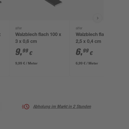
alfer
alfer
x
Walzblech flach 100 x
Walzblech flach 100 x
3 x 0,6 cm
2,5 x 0,4 cm
9
,
6
,
99
99
€
€
9,99 € / Meter
6,99 € / Meter
Abholung im Markt in 2 Stunden