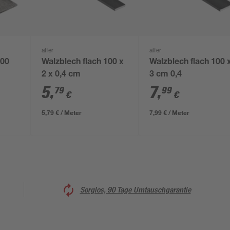
alfer
alfer
100
Walzblech flach 100 x
Walzblech flach 100 
2 x 0,4 cm
3 cm 0,4
5
,
7
,
79
99
€
€
5,79 € / Meter
7,99 € / Meter
Sorglos, 90 Tage Umtauschgarantie