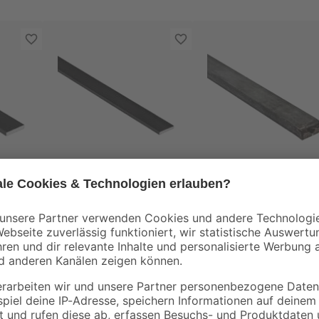
alfer
alfer
100 x
Walzblech flach 100 x
Flachwalzblech 100 
2 x 0,4 cm
3,5 x 0,6 cm
5
,
11
,
79
99
€
€
5,79 € / Meter
11,99 € / Meter