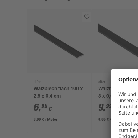
alfer
alfer
Walzblech flach 100 x
Walzblech flach 
2,5 x 0,4 cm
3 x 0,6 cm
6
,
9
,
99
99
€
€
6,99 € / Meter
9,99 € / Meter