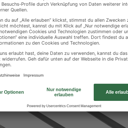
Die Firma Alfer als Ihr Stahlexpert
Walzblech. Es eignet sich bspw. zu
sowie zur Verwendung als Abschlus
warmgewalzt, sodass er bei hohen
verformen ist. Das Blech ist 1 m la