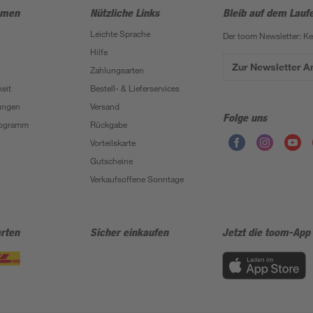
hmen
Nützliche Links
Bleib auf dem Lauf
Leichte Sprache
Der toom Newsletter: K
Hilfe
Zur Newsletter 
Zahlungsarten
eit
Bestell- & Lieferservices
ungen
Versand
Folge uns
Programm
Rückgabe
Vorteilskarte
Gutscheine
Verkaufsoffene Sonntage
rten
Sicher einkaufen
Jetzt die toom-App