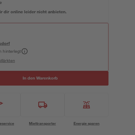
e
 dir online leider nicht anbieten.
sdorf
h hinterlegt
 Märkten
In den Warenkorb
eservice
Miettransporter
Energie sparen