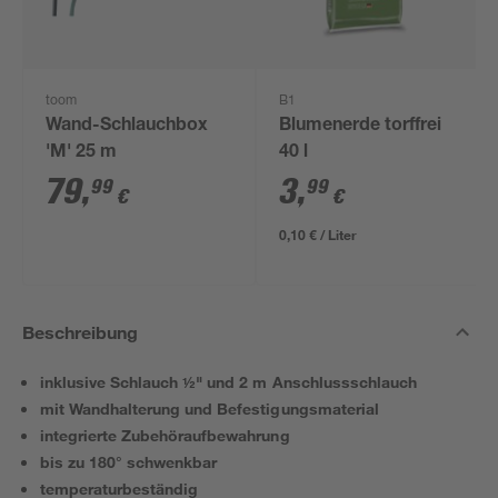
toom
B1
Wand-Schlauchbox
Blumenerde torffrei
'M' 25 m
40 l
79
,
3
,
99
99
€
€
0,10 € / Liter
Beschreibung
inklusive Schlauch ½" und 2 m Anschlussschlauch
mit Wandhalterung und Befestigungsmaterial
integrierte Zubehöraufbewahrung
bis zu 180° schwenkbar
temperaturbeständig