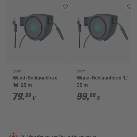
toom
toom
Wand-Schlauchbox
Wand-Schlauchbox 'L'
'M' 25 m
35 m
79
,
99
,
99
99
€
€
5 Jahre Garantie auf toom Eigenmarken