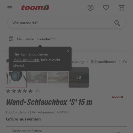
Mein Markt:
Troisdorf
✕
Hier kannst du deinen
, falls er nicht
Markt anpassen
/
Garten & Freizeit
/
Gartenbewässerung
/
Schlauchboxen
/
Wand-
stimmt.
+
2
(6)
Wand-Schlauchbox 'S' 15 m
Produktdetails
| Artikelnummer
:
4201225
Größe auswählen
Varianten aufrufen: