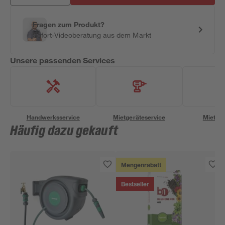
Fragen zum Produkt?
Sofort-Videoberatung aus dem Markt
Unsere passenden Services
Handwerksservice
Mietgeräteservice
Miettra
Häufig dazu gekauft
Mengenrabatt
Bestseller