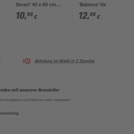
Smart' 40 x 60 cm
'Balance' für Schuhe,
Welcome Home braun
74 x 15 x 60 cm
10
,
12
,
99
99
€
€
Abholung im Markt in 2 Stunden
enden mit unserem Newsletter
eine Angebote und Aktionen mehr verpassen!
Anmeldung