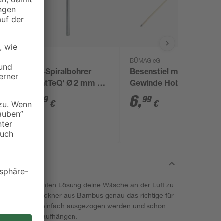
Bosch
BÜMAG eG
HSS-Spiralbohrer
Besenstiel mit
'PointTeQ' Ø 2 mm 2
Gewinde Holz 140 cm
Stück
2
,
6
,
99
99
€
€
den und eleganten Lösung deine Wäsche an der Luft zu
and-Wäschetrockner aus Bambus genau das richtige für
 er bei Bedarf einfach ausgezogen werden und schon
Metallleisten aufhängen.