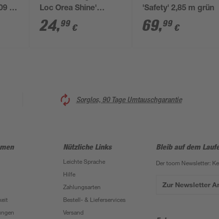
09 x
Loc Orea Shine'
'Safety' 2,85 m grün
Edelstahl glänzend
24
,
69
,
99
99
€
€
20,5 x 12,5 x 7,5 cm
Sorglos, 90 Tage Umtauschgarantie
hmen
Nützliche Links
Bleib auf dem Lauf
Leichte Sprache
Der toom Newsletter: K
Hilfe
Zur Newsletter 
Zahlungsarten
eit
Bestell- & Lieferservices
ungen
Versand