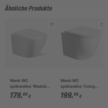
Ähnliche Produkte
Wand-WC
Wand-WC
spülrandlos 'Madrid'
spülrandlos 'Cologne'
inklusive WC-Sitz
inklusive WC-Sitz
179
,
199
,
99
99
€
€
weiß
weiß