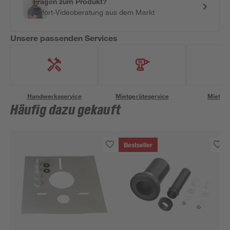
Fragen zum Produkt?
Sofort-Videoberatung aus dem Markt
Unsere passenden Services
Handwerksservice
Mietgeräteservice
Miettra
Häufig dazu gekauft
Bestseller