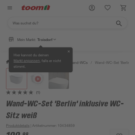
Mein Markt:
Troisdorf
✕
Hier kannst du deinen
, falls er nicht
Markt anpassen
/
Bad & Sanitär
/
Toiletten
/
Wand-WCs
/
Wand-WC-Set 'Berlin' in
stimmt.
(1)
Wand-WC-Set 'Berlin' inklusive WC-
Sitz weiß
Produktdetails
| Artikelnummer
:
10434859
99