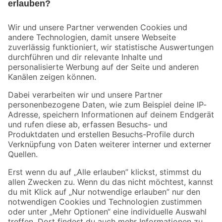
Bleib auf dem Laufenden mit unserem Newsletter
Der toom Newsletter: Keine Angebote und Aktionen mehr verpassen!
Zur Newsletter Anmeldung
Folge uns
Zahlungsarten
Versandarten
Sicher einkaufen
Jetzt die toom-App herunterladen