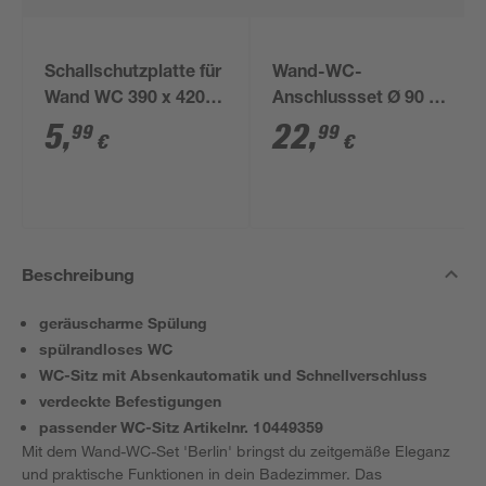
Schallschutzplatte für
Wand-WC-
Wand WC 390 x 420 x
Anschlussset Ø 90 x
5 mm
180 mm
5
,
22
,
99
99
€
€
Beschreibung
geräuscharme Spülung
spülrandloses WC
WC-Sitz mit Absenkautomatik und Schnellverschluss
verdeckte Befestigungen
passender WC-Sitz Artikelnr. 10449359
Mit dem Wand-WC-Set 'Berlin' bringst du zeitgemäße Eleganz
und praktische Funktionen in dein Badezimmer. Das