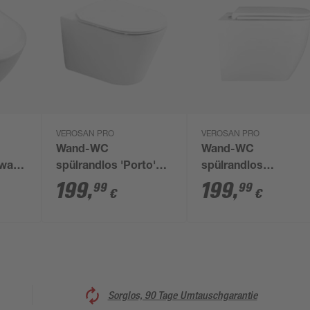
VEROSAN PRO
VEROSAN PRO
Wand-WC
Wand-WC
bway
spülrandlos 'Porto'
spülrandlos
-Sitz
inklusive WC-Sitz
'Barcelona' inklusive
199
,
199
,
99
99
€
€
weiß
WC-Sitz weiß
Sorglos, 90 Tage Umtauschgarantie