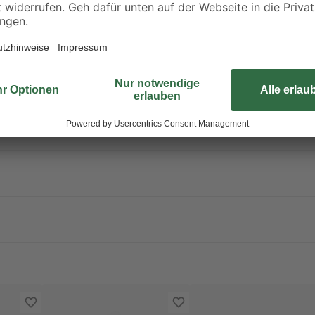
einen dezenten Blickfang im Rau
Schmutz
Reinigung erheblich vereinfacht wi
Durch die Absenkautomatik schlie
Befestigungsabstand beträgt stan
erfolgreiche Montage. Für die Inst
erforderlich, da der Abgang des W
dieses Wand-WC!
In unserem Ratgeber findest du v
Toilette
.