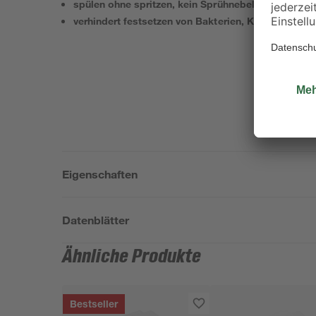
spülen ohne spritzen, kein Sprühnebel
verhindert festsetzen von Bakterien, Keimen und 
Eigenschaften
Datenblätter
Ähnliche Produkte
Bestseller