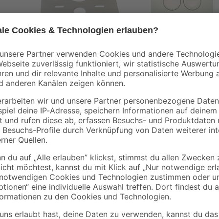
Geberit
iß
Schallschutzplatte für
Betätigungsplatte
Wand WC 390 x 420 x
'Delta 25' weiß für 2-
5 mm
Mengen-Spülung
5
,
39
,
99
99
€
€
Wenn du dein Badezimmer mit ein
das Wand-WC 'Adonis' von sanico
ansprechende Wahl! Als Tiefspüler 
unangenehmer Gerüche verhindert 