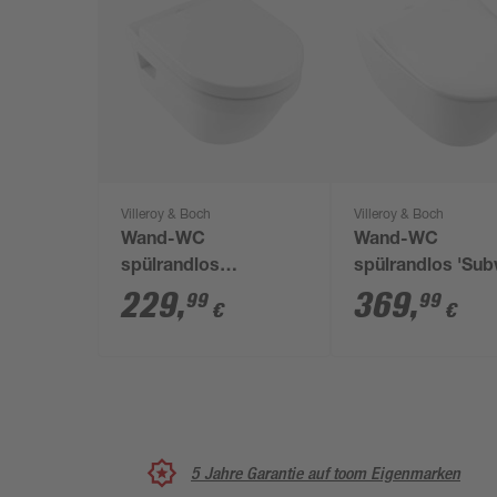
Villeroy & Boch
Villeroy & Boch
Wand-WC
Wand-WC
spülrandlos
spülrandlos 'Su
'Architectura'
2.0' inklusive WC
229
,
369
,
99
99
€
€
inklusive WC-Sitz
weiß
weiß
5 Jahre Garantie auf toom Eigenmarken