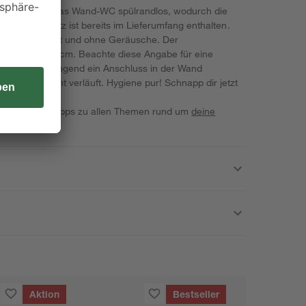
m. Zudem ist das Wand-WC spülrandlos, wodurch die
rd. Ein WC-Sitz ist bereits im Lieferumfang enthalten.
ßt er sich sanft und ohne Geräusche. Der
dardmäßig 18 cm. Beachte diese Angabe für eine
allation ist zwingend ein Anschluss in der Wand
Cs waagerecht verläuft. Hygiene pur! Schnapp dir jetzt
iele wervolle Tipps zu allen Themen rund um
deine
Aktion
Bestseller