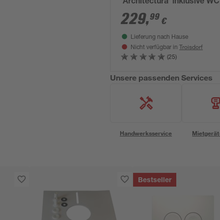
'Architectura' inklusive WC
weiß
229
,
99
€
Lieferung nach Hause
Troisdorf
Nicht verfügbar in
(25)
Unsere passenden Services
Handwerksservice
Mietgerät
Bestseller