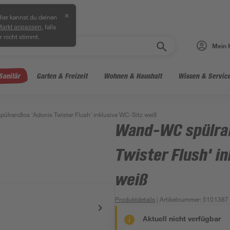
✕
ier kannst du deinen
, falls
Markt anpassen
r nicht stimmt.
Mein 
Sanitär
Garten & Freizeit
Wohnen & Haushalt
Wissen & Servic
lrandlos 'Adonis Twister Flush' inklusive WC-Sitz weiß
Wand-WC spülran
Twister Flush' i
weiß
Produktdetails
| Artikelnummer
:
5101387
Aktuell nicht verfügbar