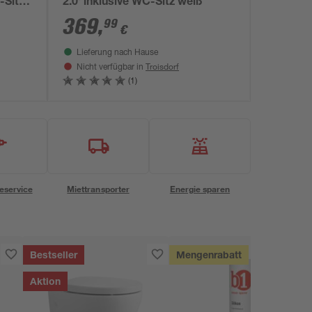
-Sitz
2.0' inklusive WC-Sitz weiß
369
,
99
€
Lieferung nach Hause
Troisdorf
Nicht verfügbar in
(1)
eservice
Miettransporter
Energie sparen
Bestseller
Mengenrabatt
Aktion