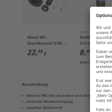
toom
Wand-WC-
Sanitärsilikon we
Anschlussset Ø 90 x
310 ml
180 mm
22
,
8
,
99
99
€
€
29,00 € / Liter
Beschreibung
inklusive WC-Sitz absenkbar und abnehmbar
verdeckte Wandbefestigung
neuartige Spültechnik