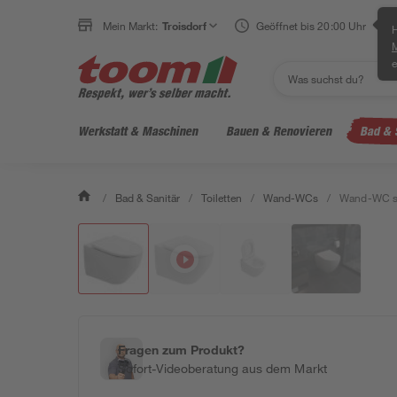
Mein Markt:
Troisdorf
Geöffnet bis 20:00 Uhr
H
e
Werkstatt & Maschinen
Bauen & Renovieren
Bad & 
/
Bad & Sanitär
/
Toiletten
/
Wand-WCs
/
Wand-WC spü
Fragen zum Produkt?
Sofort-Videoberatung aus dem Markt