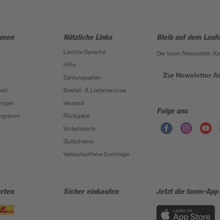
hmen
Nützliche Links
Bleib auf dem Lauf
Leichte Sprache
Der toom Newsletter: K
Hilfe
Zur Newsletter 
Zahlungsarten
eit
Bestell- & Lieferservices
ungen
Versand
Folge uns
Programm
Rückgabe
Vorteilskarte
Gutscheine
Verkaufsoffene Sonntage
rten
Sicher einkaufen
Jetzt die toom-App