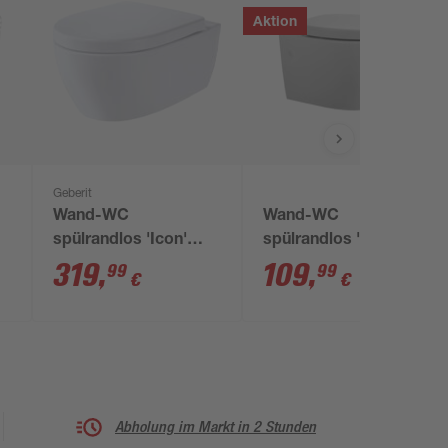
Aktion
Geberit
Wand-WC
Wand-WC
spülrandlos 'Icon'
spülrandlos 'Rio'
inklusive WC-Sitz
inklusive WC-Sitz
319
,
109
,
99
99
€
€
weiß
weiß
Abholung im Markt in 2 Stunden