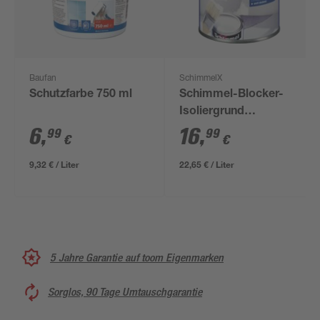
Baufan
SchimmelX
Schutzfarbe 750 ml
Schimmel-Blocker-
Isoliergrund
'SchimmelX' 0,75 l
6
,
16
,
99
99
€
€
9,32 € / Liter
22,65 € / Liter
5 Jahre Garantie auf toom Eigenmarken
Sorglos, 90 Tage Umtauschgarantie