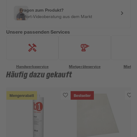
Fragen zum Produkt?
Sofort-Videoberatung aus dem Markt
Unsere passenden Services
Handwerksservice
Mietgeräteservice
Miettra
Häufig dazu gekauft
Mengenrabatt
Bestseller