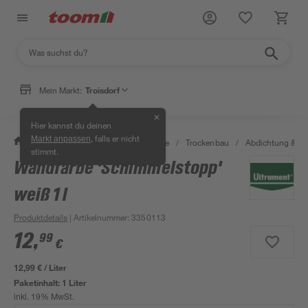
Mein Markt:
Troisdorf
✕
Hier kannst du deinen
, falls er nicht
Markt anpassen
/
Bauen & Renovieren
/
Baustoffe
/
Trockenbau
/
Abdichtung & Tr
stimmt.
Wandfarbe 'Schimmelstopp'
weiß 1 l
Produktdetails
| Artikelnummer
:
3350113
12
,
99
€
12,99 € / Liter
Paketinhalt:
1 Liter
inkl. 19% MwSt.