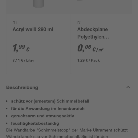
B1
B1
Acryl weiß 280 ml
Abdeckplane
Polyethylen
transparent 4 x 5 m
1
,
0
,
99
06
€
€
/ m²
7,11 € / Liter
1,29 € / Pack
Beschreibung
schütz vor (erneutem) Schimmelbefall
für die Anwendung im Innenbereich
geruchsarm und atmungsaktiv
feuchtigkeitsbeständig
Die Wandfarbe "Schimmelstopp" der Marke Ultrament schützt
Wände langfristig vor Schimmelbefall. Sie ist für den