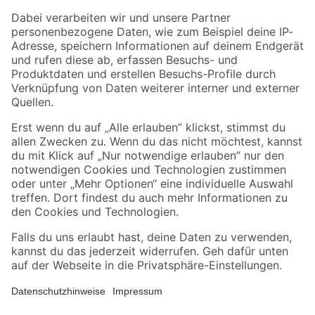
Zahlungsarten
Versandarten
Sicher einkaufen
Jetzt die toom-App herunterladen
Alle Preisangaben in EUR inkl. gesetzl. MwSt.. Die dargestellten Angebote sind unter
Umständen nicht in allen Märkten verfügbar. Die angegebenen Verfügbarkeiten beziehen
sich auf den unter "Mein Markt" ausgewählten toom Baumarkt. Alle Angebote und
Produkte nur solange der Vorrat reicht.
*Paketversand ab 59 € versandkostenfrei, gilt nicht für Artikel mit Speditionsversand, hier
fallen zusätzliche Versandkosten an.