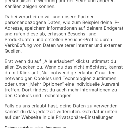
Folge uns
Zahlungsarten
Versandarten
Sicher einkaufen
Jetzt die toom-App herunterladen
Alle Preisangaben in EUR inkl. gesetzl. MwSt.. Die dargestellten Angebote sind unter
Umständen nicht in allen Märkten verfügbar. Die angegebenen Verfügbarkeiten beziehen
sich auf den unter "Mein Markt" ausgewählten toom Baumarkt. Alle Angebote und
Produkte nur solange der Vorrat reicht.