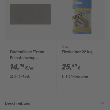
Knauf
Bodenfliese 'Trend'
Flexkleber 22 kg
Feinsteinzeug
anthrazit 30,5 x 61 cm
14
,
25
,
99
99
€
€
/ m²
22,34 € / Pack
1,18 € / Kilogramm
Beschreibung