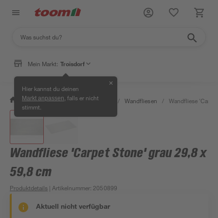
Mein Markt:
Troisdorf
✕
Hier kannst du deinen
, falls er nicht
Markt anpassen
/
Bauen & Renovieren
/
Fliesen
/
Wandfliesen
/
Wandfliese 'Carpet
stimmt.
Wandfliese 'Carpet Stone' grau 29,8 x
59,8 cm
Produktdetails
| Artikelnummer
:
2050899
Aktuell nicht verfügbar