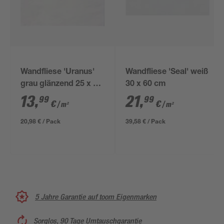
Wandfliese 'Uranus'
Wandfliese 'Seal' weiß
grau glänzend 25 x 33
30 x 60 cm
cm
13
,
21
,
99
99
€
€
/ m²
/ m²
20,98 € / Pack
39,58 € / Pack
5 Jahre Garantie auf toom Eigenmarken
Sorglos, 90 Tage Umtauschgarantie