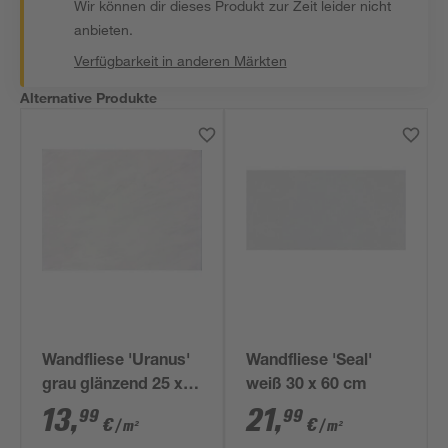
Wir können dir dieses Produkt zur Zeit leider nicht
anbieten.
Verfügbarkeit in anderen Märkten
Alternative Produkte
Wandfliese 'Uranus'
Wandfliese 'Seal'
grau glänzend 25 x
weiß 30 x 60 cm
33 cm
13
,
21
,
99
99
€
€
/ m²
/ m²